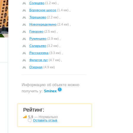
Солнцево
(1.2 км) ,
Боровское шоссе
(1.4 км) ,
Терешково
(2.2 км) ,
Новопеределкино
(2.4 км) ,
718
Говорово
(2.5 км) ,
Румянцево
(2.9 км) ,
Саларьево
(3.2 км) ,
Рассказовка
(3.3 км) ,
Филатов луг
(4.7 км) ,
Озерная
(4.9 км)
Информацию об объекте можно
получить у:
Sminex
Рейтинг:
5.9
— Нормально
Оставить отзыв