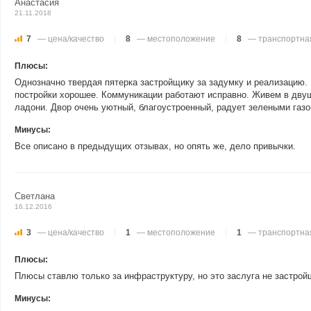
Анастасия
21.11.2018
7
— цена/качество
8
— местоположение
8
— транспортная
Плюсы:
Однозначно твердая пятерка застройщику за задумку и реализацию.
постройки хорошее. Коммуникации работают исправно. Живем в двушк
ладони. Двор очень уютный, благоустроенный, радует зелеными газ
Минусы:
Все описано в предыдущих отзывах, но опять же, дело привычки.
Светлана
16.12.2016
3
— цена/качество
1
— местоположение
1
— транспортная
Плюсы:
Плюсы ставлю только за инфраструктуру, но это заслуга не застройщ
Минусы: