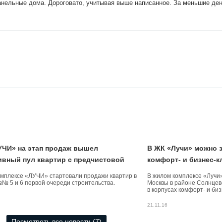
Панельные дома. Дороговато, учитывая выше написанное. За меньшие де
УЧИ» на этап продаж вышел
В ЖК «Лучи» можно 
ивный пул квартир с предчистовой
комфорт- и бизнес-к
й
омплексе «ЛУЧИ» стартовали продажи квартир в
В жилом комплексе «Лучи»
№№ 5 и 6 первой очереди строительства.
Москвы в районе Солнцев
в корпусах комфорт- и биз
21.11.16
Посмотреть все новости (7)