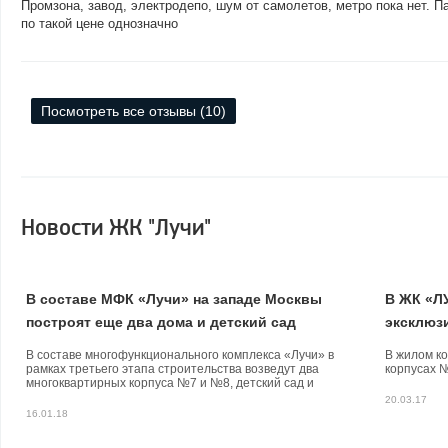
Промзона, завод, электродепо, шум от самолетов, метро пока нет. 
по такой цене однозначно
Посмотреть все отзывы (10)
Новости ЖК "Лучи"
В составе МФК «Лучи» на западе Москвы
В ЖК «Л
построят еще два дома и детский сад
эксклюз
отделко
В составе многофункционального комплекса «Лучи» в
В жилом к
рамках третьего этапа строительства возведут два
корпусах 
многоквартирных корпуса №7 и №8, детский сад и
подземную парковку.
20.03.17
16.01.18