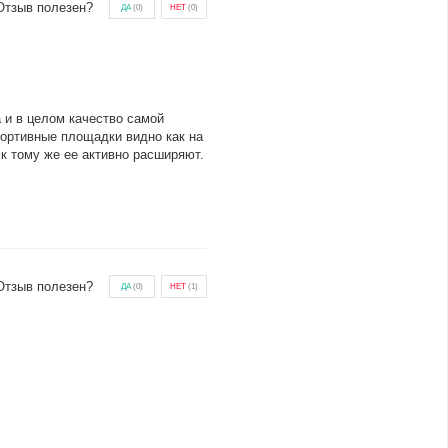
Отзыв полезен?
ДА
(
0
)
НЕТ
(
0
)
 и в целом качество самой
портивные площадки видно как на
к тому же ее активно расширяют.
Отзыв полезен?
ДА
(
0
)
НЕТ
(
1
)