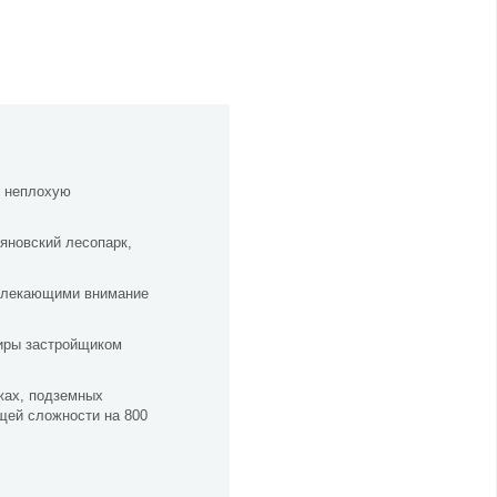
т неплохую
яновский лесопарк,
ивлекающими внимание
иры застройщиком
жах, подземных
щей сложности на 800