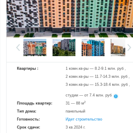
Добавить фотографию
Изменено:
23.10.2025
Просмотров
29
Квартиры :
1 комн.кв-ры — 8.2-9.1 млн. руб ,
2 комн.кв-ры — 11.7-14.3 млн. руб ,
3 комн.кв-ры — 15.3-18.4 млн. руб ,
студии — от 7.4 млн. руб
2
Площадь квартир:
31 — 88 м
Тип дома:
панельный
Готовность:
Идет строительство
Срок сдачи:
3 кв.2024 г.