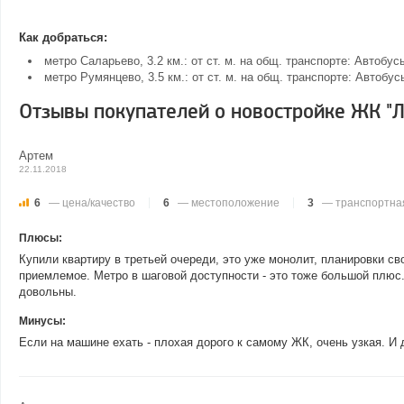
Как добраться:
метро Саларьево, 3.2 км.: от ст. м. на общ. транспорте: Автоб
метро Румянцево, 3.5 км.: от ст. м. на общ. транспорте: Автоб
Отзывы покупателей о новостройке ЖК "Л
Артем
22.11.2018
6
— цена/качество
6
— местоположение
3
— транспортная
Плюсы:
Купили квартиру в третьей очереди, это уже монолит, планировки с
приемлемое. Метро в шаговой доступности - это тоже большой плюс.
довольны.
Минусы:
Если на машине ехать - плохая дорого к самому ЖК, очень узкая. И