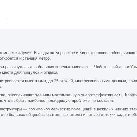
 комплекс «Лучи». Выезды на Боровское и Киевское шоссе обеспечиваю
откроется и станция метро.
ом раскинулось два больших зеленых массива — Чоботовский лес и Уль
 места для прогулок и отдыха.
застраивается высотными, до 25 этажей, многосекционными домами, пр
ь.
тве, обеспечивают зданиям максимальную энергоэффективность. Кварт
ак что выбрать наиболее подходящую проблемы не составит.
раструктуры — помимо коммерческих помещений в нежилых нижних эта
ы две больших общеобразовательных школы и четыре детских сада, в об