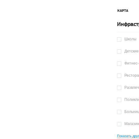
КАРТА
Инфраст
Школы
Детские
Фитнес-
Рестор
Развле
Поликл
Больни
Магази
Показать дру