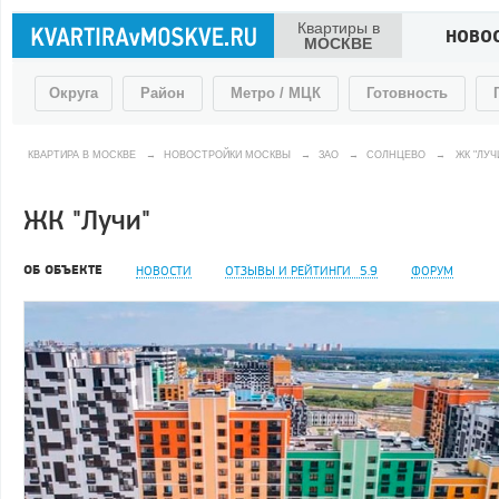
Квартиры в
НОВО
МОСКВЕ
Округа
Район
Метро / МЦК
Готовность
КВАРТИРА В МОСКВЕ
→
НОВОСТРОЙКИ МОСКВЫ
→
ЗАО
→
СОЛНЦЕВО
→
ЖК "ЛУЧ
ЖК "Лучи"
ОБ ОБЪЕКТЕ
НОВОСТИ
ОТЗЫВЫ И РЕЙТИНГИ
5.9
ФОРУМ