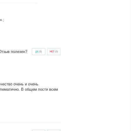
н.;
Отзыв полезен?
ДА
(
0
)
НЕТ
(
0
)
чество очень и очень
блематично. В общем пости всем