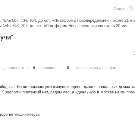
Скрыть
усы №№ 507, 734, 964. до ост. «Платформа Новопеределкино» около 21 ми
усы №№ 343, 707. до ост. «Платформа Новопеределкино» около 20 мин.;
учи"
 доступность
6
— экология
8
— инфраструктура рядом
вободные. Но по отзывам уже живущих здесь, даже в панельных домах ка
 К экологии претензий нет, рядом лес, а идеальную в Москве найти про
 дорогие машиноместа.