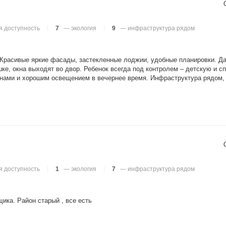
 доступность
7
— экология
9
— инфраструктура рядом
 Красивые яркие фасады, застекленные лоджии, удобные планировки. Да
е, окна выходят во двор. Ребенок всегда под контролем – детскую и с
онами и хорошим освещением в вечернее время. Инфраструктура рядом, 
 доступность
1
— экология
7
— инфраструктура рядом
ика. Район старый , все есть