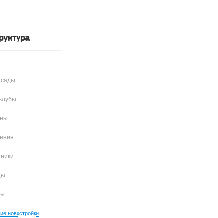
руктура
 сады
клубы
аны
чения
иники
цы
ны
гие новостройки