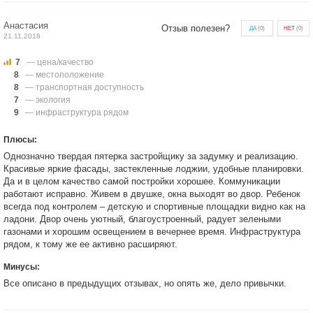
Анастасия
Отзыв полезен?
ДА
(
0
)
НЕТ
(
0
)
21.11.2018
7
— цена/качество
8
— местоположение
8
— транспортная доступность
7
— экология
9
— инфраструктура рядом
Плюсы:
Однозначно твердая пятерка застройщику за задумку и реализацию.
Красивые яркие фасады, застекленные лоджии, удобные планировки.
Да и в целом качество самой постройки хорошее. Коммуникации
работают исправно. Живем в двушке, окна выходят во двор. Ребенок
всегда под контролем – детскую и спортивные площадки видно как на
ладони. Двор очень уютный, благоустроенный, радует зелеными
газонами и хорошим освещением в вечернее время. Инфраструктура
рядом, к тому же ее активно расширяют.
Минусы:
Все описано в предыдущих отзывах, но опять же, дело привычки.