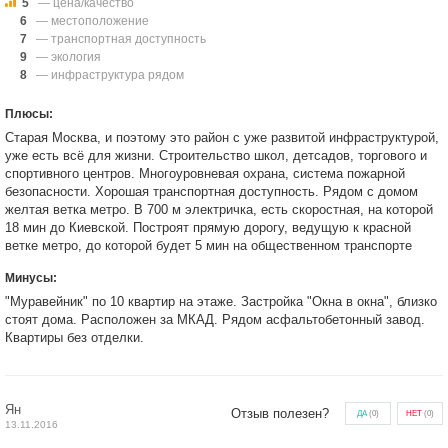
5
— цена/качество
6
— местоположение
7
— транспортная доступность
9
— экология
8
— инфраструктура рядом
Плюсы:
Старая Москва, и поэтому это район с уже развитой инфраструктурой,
уже есть всё для жизни. Строительство школ, детсадов, торгового и
спортивного центров. Многоуровневая охрана, система пожарной
безопасности. Хорошая транспортная доступность. Рядом с домом
желтая ветка метро. В 700 м электричка, есть скоростная, на которой
18 мин до Киевской. Построят прямую дорогу, ведущую к красной
ветке метро, до которой будет 5 мин на общественном транспорте
Минусы:
"Муравейник" по 10 квартир на этаже. Застройка "Окна в окна", близко
стоят дома. Расположен за МКАД. Рядом асфальтобетонный завод.
Квартиры без отделки.
Ян
Отзыв полезен?
ДА
(
0
)
НЕТ
(
0
)
13.11.2016