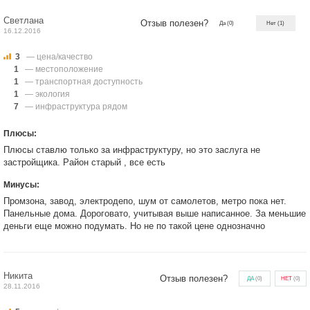
Светлана
Отзыв полезен?
Да
(0)
Нет
(1)
16.12.2016
3
— цена/качество
1
— местоположение
1
— транспортная доступность
1
— экология
7
— инфраструктура рядом
Плюсы:
Плюсы ставлю только за инфраструктуру, но это заслуга не
застройщика. Район старый , все есть
Минусы:
Промзона, завод, электродепо, шум от самолетов, метро пока нет.
Панельные дома. Дороговато, учитывая выше написанное. За меньшие
деньги еще можно подумать. Но не по такой цене однозначно
Никита
Отзыв полезен?
ДА
(
0
)
НЕТ
(
0
)
28.11.2016