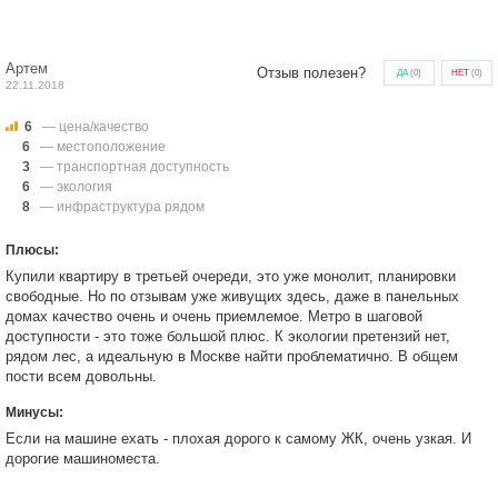
Артем
Отзыв полезен?
ДА
(
0
)
НЕТ
(
0
)
22.11.2018
6
— цена/качество
6
— местоположение
3
— транспортная доступность
6
— экология
8
— инфраструктура рядом
Плюсы:
Купили квартиру в третьей очереди, это уже монолит, планировки
свободные. Но по отзывам уже живущих здесь, даже в панельных
домах качество очень и очень приемлемое. Метро в шаговой
доступности - это тоже большой плюс. К экологии претензий нет,
рядом лес, а идеальную в Москве найти проблематично. В общем
пости всем довольны.
Минусы:
Если на машине ехать - плохая дорого к самому ЖК, очень узкая. И
дорогие машиноместа.