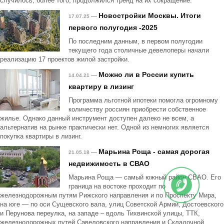
случилось, более того, продолжился тренд на их сокращение.
Новостройки Москвы. Итоги
—
17.07.25
первого полугодия -2025
По последним данным, в первом полугодии
текущего года столичные девелоперы начали
реализацию 17 проектов жилой застройки.
Можно ли в России купить
—
14.04.21
квартиру в лизинг
Программа льготной ипотеки помогла огромному
количеству россиян приобрести собственное
жилье. Однако данный инструмент доступен далеко не всем, а
альтернатив на рынке практически нет. Одной из немногих является
покупка квартиры в лизинг.
Марьина Роща - самая дорогая
—
21.05.18
недвижимость в СВАО
Марьина Роща — самый южный район СВАО. Его
граница на востоке проходит по
железнодорожным путям Рижского направления и по Проспекту Мира,
на юге — по оси Сущевского вала, улиц Советской Армии, Достоевского
и Перунова переулка, на западе – вдоль Тихвинской улицы, ТТК,
железнодорожных путей Савеловского направления и Складочной