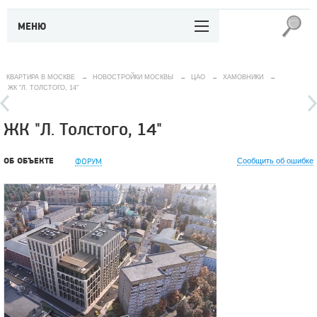
МЕНЮ
КВАРТИРА В МОСКВЕ
→
НОВОСТРОЙКИ МОСКВЫ
→
ЦАО
→
ХАМОВНИКИ
→
ЖК "Л. ТОЛСТОГО, 14"
ЖК "Л. Толстого, 14"
ОБ ОБЪЕКТЕ
ФОРУМ
Сообщить об ошибке