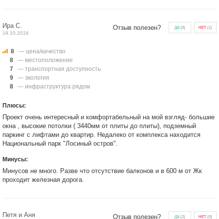
Ира С.
Отзыв полезен?
ДА
(
0
)
НЕТ
(
1
)
19.10.2016
8
— цена/качество
8
— местоположение
7
— транспортная доступность
9
— экология
8
— инфраструктура рядом
Плюсы:
Проект очень интересный и комфортабельный на мой взгляд- большие
окна , высокие потолки ( 3440мм от плиты до плиты), подземный
паркинг с лифтами до квартир. Недалеко от комплекса находится
Национальный парк "Лосиный остров".
Минусы:
Минусов не много. Разве что отсутствие балконов и в 600 м от Жк
проходит железная дорога.
Петя и Аня
Отзыв полезен?
ДА
(
2
)
НЕТ
(
0
)