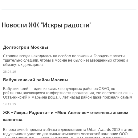
Новости ЖК "Искры радости"
Долгострои Москвы
Столица всегда находилась на особом положении. Городские власти
тщательно следили, чтобы в Москве не было незавершенных строек и
обманутых дольщиков.
28.04.16
Бабушкинский район Москвы
Бабушкинский — один из самых популярных районов СВАО, по
рейтингам, касающихся комфортности проживания, его опережают лишь
Останкинский и Марьина роща. 8 лет назад район даже признали самым
благоустроенным во всей Москве.
14.12.15
ЖК «Искры Радости» и «Мос-Анжелес» отмечены знаком
качества
В престижной премии в области девелопмента Urban Awards 2013 в этом
году приняли участие два жилых комплекса московской компании ООО