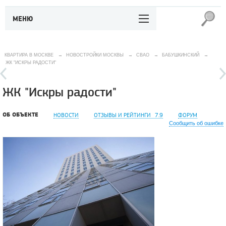
МЕНЮ
КВАРТИРА В МОСКВЕ
→
НОВОСТРОЙКИ МОСКВЫ
→
СВАО
→
БАБУШКИНСКИЙ
→
ЖК "ИСКРЫ РАДОСТИ"
ЖК "Искры радости"
ОБ ОБЪЕКТЕ
НОВОСТИ
ОТЗЫВЫ И РЕЙТИНГИ
7.9
ФОРУМ
Сообщить об ошибке