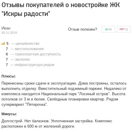
Отзывы покупателей о новостройке ЖК
"Искры радости"
Иван
Отзыв полезен?
ДА
(
0
)
НЕТ
(
1
)
30.11.2016
5
— цена/качество
7
— местоположение
6
— транспортная доступность
7
— экология
7
— инфраструктура рядом
Плюсы:
Перенесены сроки сдачи в эксплуатацию. Дома построены, осталось
выполнить отделку. Вместительный подземный паркинг. Недалеко от
комплекса находится Национальный парк "Лосиный остров". Высота
потолков от 3 м и более. Свободные планировки квартир. Рядом
супермаркет "Пятерочка".
Минусы:
Долгострой. Нет балконов. Уплотненная застройка. Комплекс
расположен в 600 м от железной дороги.