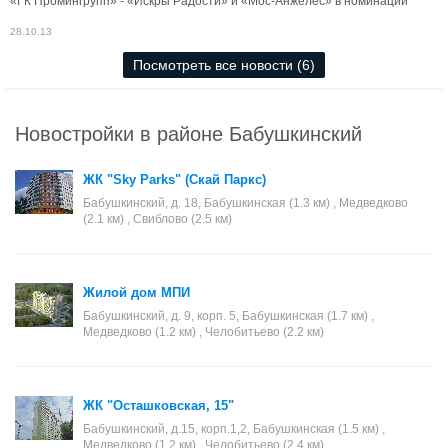
«ГК Промингрупп» - «Искры Радости» и «Мос-Анжелес» в номинации
«Лучшие строящиеся жилые комплексы бизнес-класса».
28.10.13
Посмотреть все новости (6)
Новостройки в районе Бабушкинский
ЖК "Sky Parks" (Скай Паркс)
Бабушкинский, д. 18, Бабушкинская (1.3 км) , Медведково
(2.1 км) , Свиблово (2.5 км)
Жилой дом МПИ
Бабушкинский, д. 9, корп. 5, Бабушкинская (1.7 км) ,
Медведково (1.2 км) , Челобитьево (2.2 км)
ЖК "Осташковская, 15"
Бабушкинский, д.15, корп.1,2, Бабушкинская (1.5 км) ,
Медведково (1.2 км) , Челобитьево (2.4 км)