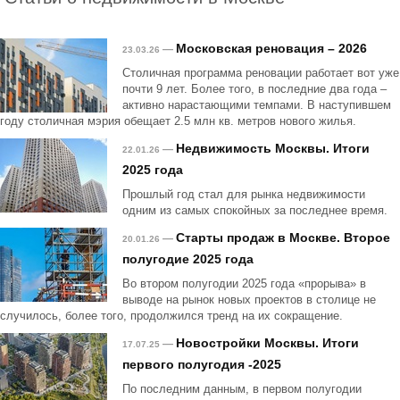
Московская реновация – 2026
—
23.03.26
Столичная программа реновации работает вот уже
почти 9 лет. Более того, в последние два года –
активно нарастающими темпами. В наступившем
году столичная мэрия обещает 2.5 млн кв. метров нового жилья.
Недвижимость Москвы. Итоги
—
22.01.26
2025 года
Прошлый год стал для рынка недвижимости
одним из самых спокойных за последнее время.
Старты продаж в Москве. Второе
—
20.01.26
полугодие 2025 года
Во втором полугодии 2025 года «прорыва» в
выводе на рынок новых проектов в столице не
случилось, более того, продолжился тренд на их сокращение.
Новостройки Москвы. Итоги
—
17.07.25
первого полугодия -2025
По последним данным, в первом полугодии