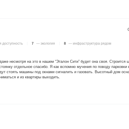
 доступность
7
— экология
8
— инфраструктура рядом
аже несмотря на это в нашем “Эталон Сити” будет она своя. Строится ш
стоянку отдельное спасибо. Я как вспомню мучения по поводу парковки в
 будут стоять машины под окнами сигналить и газовать. Высотный дом о
ниматься и из квартиры выходить.