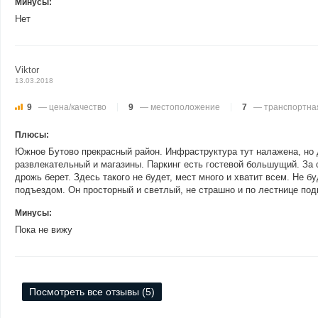
Минусы:
Нет
Viktor
13.03.2018
9
— цена/качество
9
— местоположение
7
— транспортная
Плюсы:
Южное Бутово прекрасный район. Инфраструктура тут налажена, но д
развлекательный и магазины. Паркинг есть гостевой большущий. За 
дрожь берет. Здесь такого не будет, мест много и хватит всем. Не
подъездом. Он просторный и светлый, не страшно и по лестнице под
Минусы:
Пока не вижу
Посмотреть все отзывы (5)