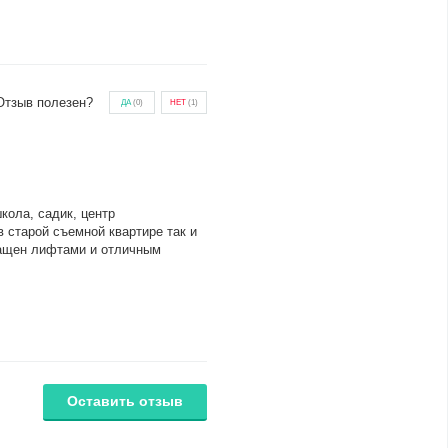
Отзыв полезен?
ДА
(
0
)
НЕТ
(
1
)
кола, садик, центр
 старой съемной квартире так и
снащен лифтами и отличным
Оставить отзыв