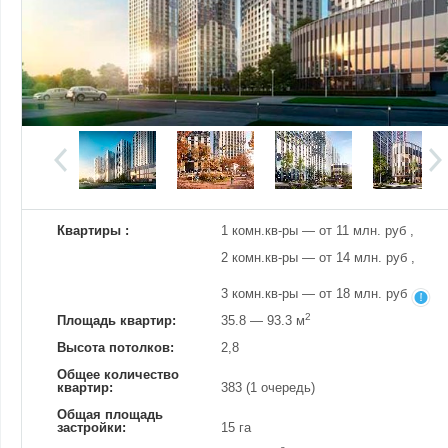
Добавить фотографию
Изменено:
27.11.2023
Просмотров
41
Квартиры :
1 комн.кв-ры — от 11 млн. руб ,
2 комн.кв-ры — от 14 млн. руб ,
3 комн.кв-ры — от 18 млн. руб
2
Площадь квартир:
35.8 — 93.3 м
Высота потолков:
2,8
Общее количество
квартир:
383 (1 очередь)
Общая площадь
застройки:
15 га