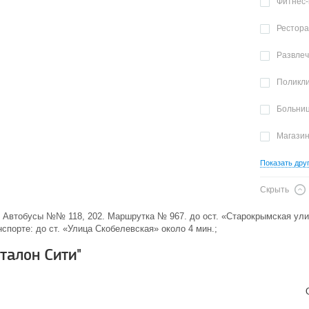
Фитнес-
Рестор
Развле
Поликл
Больни
Магази
Показать дру
Скрыть
те: Автобусы №№ 118, 202. Маршрутка № 967. до ост. «Старокрымская ули
нспорте: до ст. «Улица Скобелевская» около 4 мин.;
талон Сити"