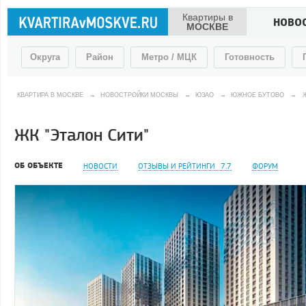
Квартиры в
НОВО
МОСКВЕ
Округа
Район
Метро / МЦК
Готовность
КВАРТИРА В МОСКВЕ
→
НОВОСТРОЙКИ МОСКВЫ
→
ЮЗАО
→
ЮЖНОЕ БУТОВО
→
ЖК "Эталон Сити"
ОБ ОБЪЕКТЕ
НОВОСТИ
ОТЗЫВЫ И РЕЙТИНГИ
7.7
ФОРУМ