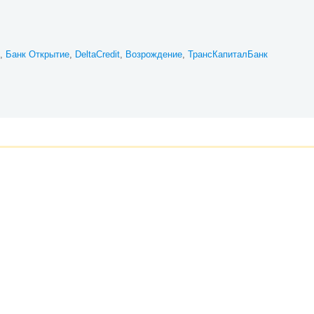
Банк Открытие
DeltaCredit
Возрождение
ТрансКапиталБанк