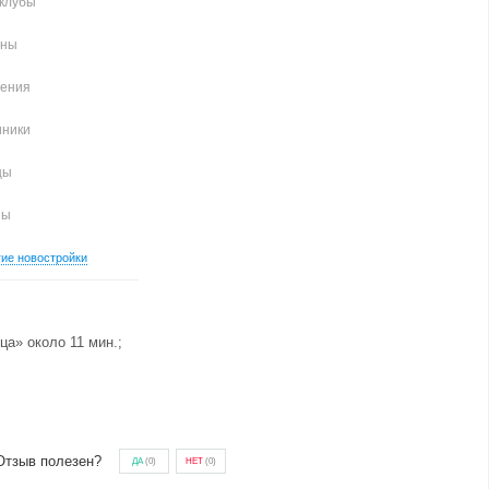
клубы
аны
чения
иники
цы
ны
гие новостройки
ца» около 11 мин.;
Отзыв полезен?
ДА
(
0
)
НЕТ
(
0
)