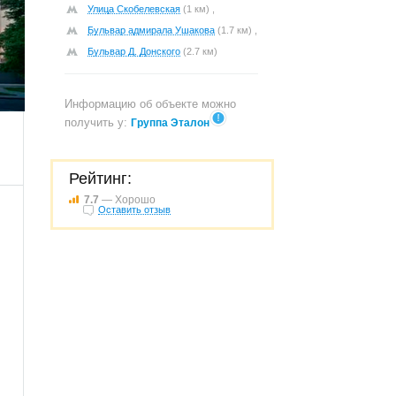
Улица Скобелевская
(1 км) ,
Бульвар адмирала Ушакова
(1.7 км) ,
Бульвар Д. Донского
(2.7 км)
405
Информацию об объекте можно
получить у:
Группа Эталон
Рейтинг:
7.7
— Хорошо
Оставить отзыв