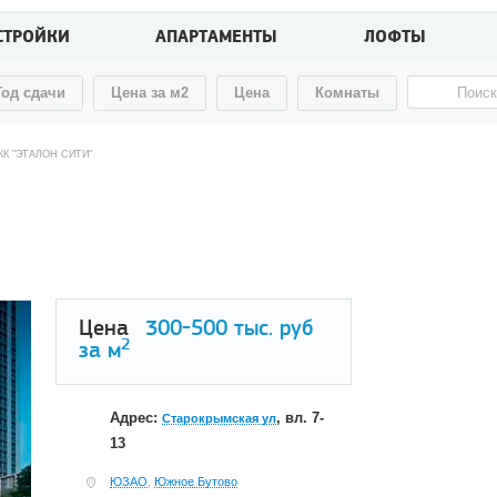
СТРОЙКИ
АПАРТАМЕНТЫ
ЛОФТЫ
Год сдачи
Цена за м2
Цена
Комнаты
ЖК "ЭТАЛОН СИТИ"
Цена
300-500
тыс. руб
2
за м
Адрес:
, вл. 7-
Старокрымская ул
13
ЮЗАО
,
Южное Бутово