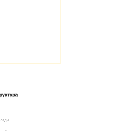
руктура
 сады