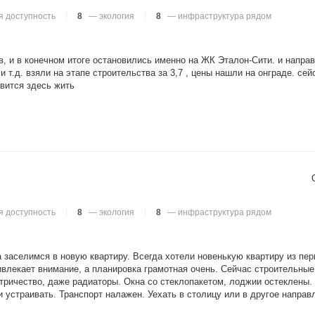
 доступность
8
— экология
8
— инфраструктура рядом
в, и в конечном итоге остановились именно на ЖК Эталон-Сити. и напра
 и т.д. взяли на этапе строительства за 3,7 , цены нашли на онграде. с
авится здесь жить
 доступность
8
— экология
8
— инфраструктура рядом
а заселимся в новую квартиру. Всегда хотели новенькую квартиру из пер
лекает внимание, а планировка грамотная очень. Сейчас строительные
ктричество, даже радиаторы. Окна со стеклопакетом, лоджии остеклены. 
 устраивать. Транспорт налажен. Уехать в столицу или в другое направл