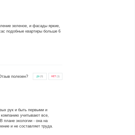
вление зеленое, и фасады яркие,
ейсас подобные квартиры больше 6
Отзыв полезен?
ДА
(
0
)
НЕТ
(
1
)
вых рук и быть первыми и
 компанию учитывают все,
В плане экологии - она на
ение и не составляет труда.