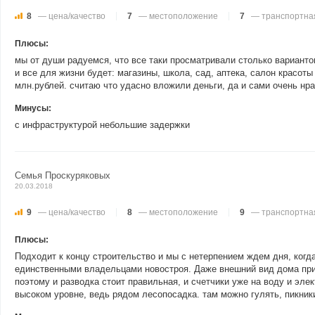
8
— цена/качество
7
— местоположение
7
— транспортная
Плюсы:
мы от души радуемся, что все таки просматривали столько варианто
и все для жизни будет: магазины, школа, сад, аптека, салон красоты
млн.рублей. считаю что удасно вложили деньги, да и сами очень нр
Минусы:
с инфраструктурой небольшие задержки
Семья Проскуряковых
20.03.2018
9
— цена/качество
8
— местоположение
9
— транспортная
Плюсы:
Подходит к концу строительство и мы с нетерпением ждем дня, когд
единственными владельцами новостроя. Даже внешний вид дома прив
поэтому и разводка стоит правильная, и счетчики уже на воду и эле
высоком уровне, ведь рядом лесопосадка. там можно гулять, пикники