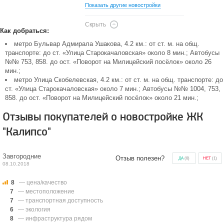
Показать другие новостройки
Скрыть
Как добраться:
метро Бульвар Адмирала Ушакова, 4.2 км.: от ст. м. на общ.
транспорте: до ст. «Улица Старокачаловская» около 8 мин.; Автобусы
№№ 753, 858. до ост. «Поворот на Милицейский посёлок» около 26
мин.;
метро Улица Скобелевская, 4.2 км.: от ст. м. на общ. транспорте: до
ст. «Улица Старокачаловская» около 7 мин.; Автобусы №№ 1004, 753,
858. до ост. «Поворот на Милицейский посёлок» около 21 мин.;
Отзывы покупателей о новостройке ЖК
"Калипсо"
Завгородние
Отзыв полезен?
ДА
(
0
)
НЕТ
(
1
)
08.10.2018
8
— цена/качество
7
— местоположение
7
— транспортная доступность
6
— экология
8
— инфраструктура рядом