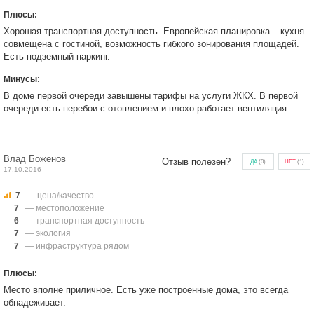
Плюсы:
Хорошая транспортная доступность. Европейская планировка – кухня
совмещена с гостиной, возможность гибкого зонирования площадей.
Есть подземный паркинг.
Минусы:
В доме первой очереди завышены тарифы на услуги ЖКХ. В первой
очереди есть перебои с отоплением и плохо работает вентиляция.
Влад Боженов
Отзыв полезен?
ДА
(
0
)
НЕТ
(
1
)
17.10.2016
7
— цена/качество
7
— местоположение
6
— транспортная доступность
7
— экология
7
— инфраструктура рядом
Плюсы:
Место вполне приличное. Есть уже построенные дома, это всегда
обнадеживает.