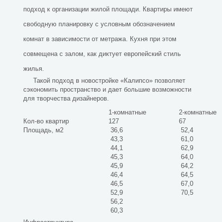
подход к организации жилой площади. Квартиры имеют
свободную планировку с условным обозначением
комнат в зависимости от метража. Кухня при этом
совмещена с залом, как диктует европейский стиль
жилья.
Такой подход в новостройке «Калипсо» позволяет
сэкономить пространство и дает большие возможности
для творчества дизайнеров.
1-комнатные
2-комнатные
Кол-во квартир
127
67
Площадь, м2
36,6
52,4
43,3
61,0
44,1
62,9
45,3
64,0
45,9
64,2
46,4
64,5
46,5
67,0
52,9
70,5
56,2
60,3