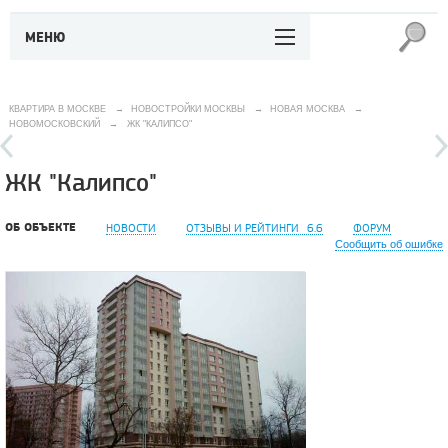
МЕНЮ
КВАРТИРА В МОСКВЕ
→
НОВОСТРОЙКИ МОСКВЫ
→
НОВАЯ МОСКВА
→
НОВОМОСКОВСКИЙ
→
ЖК "КАЛИПСО"
ЖК "Калипсо"
ОБ ОБЪЕКТЕ
НОВОСТИ
ОТЗЫВЫ И РЕЙТИНГИ
6.6
ФОРУМ
Сообщить об ошибке