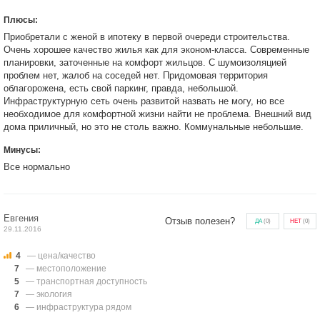
Плюсы:
Приобретали с женой в ипотеку в первой очереди строительства.
Очень хорошее качество жилья как для эконом-класса. Современные
планировки, заточенные на комфорт жильцов. С шумоизоляцией
проблем нет, жалоб на соседей нет. Придомовая территория
облагорожена, есть свой паркинг, правда, небольшой.
Инфраструктурную сеть очень развитой назвать не могу, но все
необходимое для комфортной жизни найти не проблема. Внешний вид
дома приличный, но это не столь важно. Коммунальные небольшие.
Минусы:
Все нормально
Евгения
Отзыв полезен?
ДА
(
0
)
НЕТ
(
0
)
29.11.2016
4
— цена/качество
7
— местоположение
5
— транспортная доступность
7
— экология
6
— инфраструктура рядом