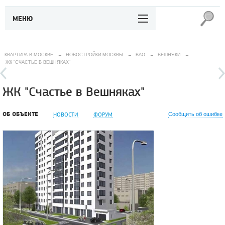
МЕНЮ
КВАРТИРА В МОСКВЕ
→
НОВОСТРОЙКИ МОСКВЫ
→
ВАО
→
ВЕШНЯКИ
→
ЖК "СЧАСТЬЕ В ВЕШНЯКАХ"
ЖК "Счастье в Вешняках"
ОБ ОБЪЕКТЕ
НОВОСТИ
ФОРУМ
Сообщить об ошибке