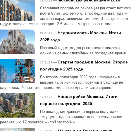
Московская реновация – 2026
—
23.03.26
Столичная программа реновации работает вот уже
почти 9 лет. Более того, в последние два года –
активно нарастающими темпами. В наступившем
году столичная мэрия обещает 2.5 млн кв. метров нового жилья.
Недвижимость Москвы. Итоги
—
22.01.26
2025 года
Прошлый год стал для рынка недвижимости
одним из самых спокойных за последнее время.
Старты продаж в Москве. Второе
—
20.01.26
полугодие 2025 года
Во втором полугодии 2025 года «прорыва» в
выводе на рынок новых проектов в столице не
случилось, более того, продолжился тренд на их сокращение.
Новостройки Москвы. Итоги
—
17.07.25
первого полугодия -2025
По последним данным, в первом полугодии
текущего года столичные девелоперы начали
реализацию 17 проектов жилой застройки.