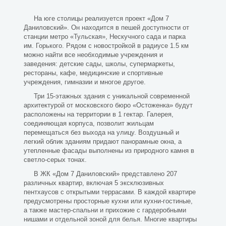
На юге столицы реализуется проект «Дом 7
Даниловский». Он находится в пешей доступности от
станции метро «Тульская», Нескучного сада и парка
им. Горького. Рядом с новостройкой в радиусе 1.5 км
можно найти все необходимые учреждения и
заведения: детские сады, школы, супермаркеты,
рестораны, кафе, медицинские и спортивные
учреждения, гимназии и многое другое.
Три 15-этажных здания с уникальной современной
архитектурой от московского бюро «Остоженка» будут
расположены на территории в 1 гектар. Галерея,
соединяющая корпуса, позволит жильцам
перемещаться без выхода на улицу. Воздушный и
легкий облик зданиям придают панорамные окна, а
утепленные фасады выполнены из природного камня в
светло-серых тонах.
В ЖК «Дом 7 Даниловский» представлено 207
различных квартир, включая 5 эксклюзивных
пентхаусов с открытыми террасами. В каждой квартире
предусмотрены просторные кухни или кухни-гостиные,
а также мастер-спальни и прихожие с гардеробными
нишами и отдельной зоной для белья. Многие квартиры