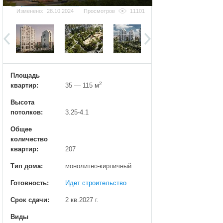
Добавить фотографию
Изменено:
28.10.2024
Просмотров
11101
Площадь
2
квартир:
35 — 115 м
Высота
потолков:
3.25-4.1
Общее
количество
квартир:
207
Тип дома:
монолитно-кирпичный
Готовность:
Идет строительство
Срок сдачи:
2 кв.2027 г.
Виды