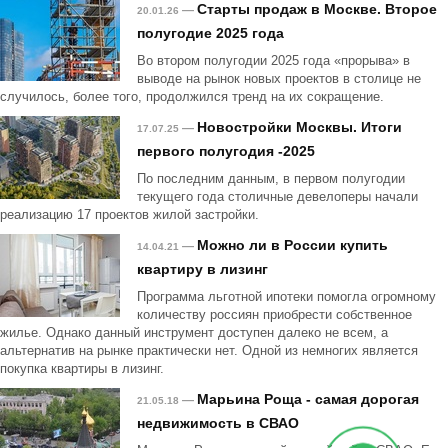
Старты продаж в Москве. Второе
—
20.01.26
полугодие 2025 года
Во втором полугодии 2025 года «прорыва» в
выводе на рынок новых проектов в столице не
случилось, более того, продолжился тренд на их сокращение.
Новостройки Москвы. Итоги
—
17.07.25
первого полугодия -2025
По последним данным, в первом полугодии
текущего года столичные девелоперы начали
реализацию 17 проектов жилой застройки.
Можно ли в России купить
—
14.04.21
квартиру в лизинг
Программа льготной ипотеки помогла огромному
количеству россиян приобрести собственное
жилье. Однако данный инструмент доступен далеко не всем, а
альтернатив на рынке практически нет. Одной из немногих является
покупка квартиры в лизинг.
Марьина Роща - самая дорогая
—
21.05.18
недвижимость в СВАО