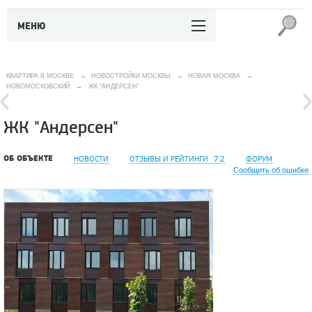
МЕНЮ
КВАРТИРА В МОСКВЕ
→
НОВОСТРОЙКИ МОСКВЫ
→
НОВАЯ МОСКВА
→
НОВОМОСКОВСКИЙ
→
ЖК "АНДЕРСЕН"
ЖК "Андерсен"
ОБ ОБЪЕКТЕ
НОВОСТИ
ОТЗЫВЫ И РЕЙТИНГИ
7.2
ФОРУМ
Сообщить об ошибке