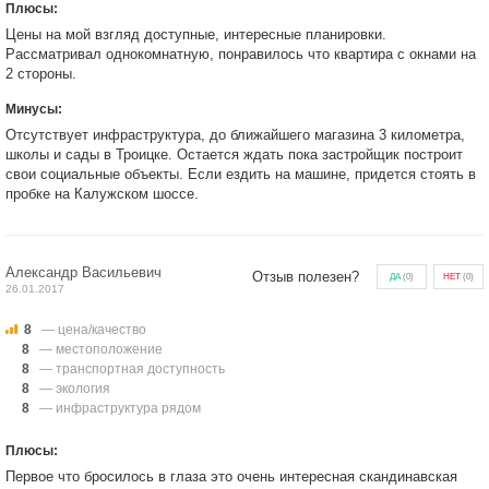
Плюсы:
Цены на мой взгляд доступные, интересные планировки.
Рассматривал однокомнатную, понравилось что квартира с окнами на
2 стороны.
Минусы:
Отсутствует инфраструктура, до ближайшего магазина 3 километра,
школы и сады в Троицке. Остается ждать пока застройщик построит
свои социальные объекты. Если ездить на машине, придется стоять в
пробке на Калужском шоссе.
Александр Васильевич
Отзыв полезен?
ДА
(
0
)
НЕТ
(
0
)
26.01.2017
8
— цена/качество
8
— местоположение
8
— транспортная доступность
8
— экология
8
— инфраструктура рядом
Плюсы:
Первое что бросилось в глаза это очень интересная скандинавская