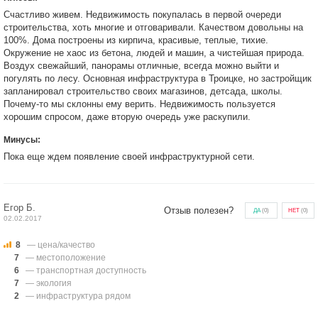
Счастливо живем. Недвижимость покупалась в первой очереди
строительства, хоть многие и отговаривали. Качеством довольны на
100%. Дома построены из кирпича, красивые, теплые, тихие.
Окружение не хаос из бетона, людей и машин, а чистейшая природа.
Воздух свежайший, панорамы отличные, всегда можно выйти и
погулять по лесу. Основная инфраструктура в Троицке, но застройщик
запланировал строительство своих магазинов, детсада, школы.
Почему-то мы склонны ему верить. Недвижимость пользуется
хорошим спросом, даже вторую очередь уже раскупили.
Минусы:
Пока еще ждем появление своей инфраструктурной сети.
Егор Б.
Отзыв полезен?
ДА
(
0
)
НЕТ
(
0
)
02.02.2017
8
— цена/качество
7
— местоположение
6
— транспортная доступность
7
— экология
2
— инфраструктура рядом