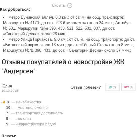
Скрыть
Как добраться:
метро Бунинская аллея, 8.0 км.: от ст. м. на общ. транспорте:
Маршрутка № 1170. до ост. «23-й километр» около 34 мин.; Автобус
№ 531. Маршрутки №№ 398, 433, 521, 522, 531, 887. до ост.
«Санаторий Десна» около 26 мин.;
метро Улица Горчакова, 9.0 км.: от ст. м. на общ. транспорте: до ст.
«Битцевский парк» около 16 мин.; до ст. «Тёплый Стан» около 8 мин.;
Маршрутки №№ 398, 433. до ост. «Санаторий Десна» около 37 мин.;
Отзывы покупателей о новостройке ЖК
"Андерсен"
Юлия
Отзыв полезен?
ДА
(
0
)
НЕТ
(
0
)
10.10.2018
8
— цена/качество
10
— местоположение
7
— транспортная доступность
9
— экология
5
— инфраструктура рядом
Плюсы: