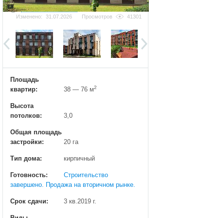
Добавить фотографию
Изменено:
31.07.2026
Просмотров
41301
Площадь
2
квартир:
38 — 76 м
Высота
потолков:
3,0
Общая площадь
застройки:
20 га
Тип дома:
кирпичный
Готовность:
Строительство
завершено. Продажа на вторичном рынке.
Срок сдачи:
3 кв.2019 г.
Виды