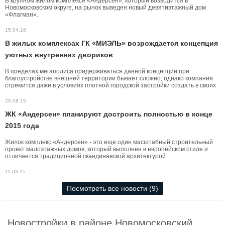
В крупном жилом комплексе «Андерсен», который возводится в
Новомосковском округе, на рынок выведен новый девятиэтажный дом
«Флагман».
15.04.16
В жилых комплексах ГК «МИЭЛЬ» возрождается концепция
уютных внутренних двориков
В пределах мегаполиса придерживаться данной концепции при
благоустройстве внешней территории бывает сложно, однако компания
стремится даже в условиях плотной городской застройки создать в своих
комплексах уютное внутреннее пространство.
20.08.15
ЖК «Андерсен» планируют достроить полностью в конце
2015 года
Жилок комплекс «Андерсен» - это еще один масштабный строительный
проект малоэтажных домов, который выполнен в европейском стиле и
отличается традиционной скандинавской архитектурой.
11.03.15
Посмотреть все новости (9)
Новостройки в районе Новомосковский