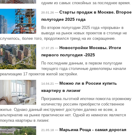
одним из самых спокойных за последнее время.
Старты продаж в Москве. Второе
—
20.01.26
полугодие 2025 года
Во втором полугодии 2025 года «прорыва» в
выводе на рынок новых проектов в столице не
случилось, более того, продолжился тренд на их сокращение.
Новостройки Москвы. Итоги
—
17.07.25
первого полугодия -2025
По последним данным, в первом полугодии
текущего года столичные девелоперы начали
реализацию 17 проектов жилой застройки.
Можно ли в России купить
—
14.04.21
квартиру в лизинг
Программа льготной ипотеки помогла огромному
количеству россиян приобрести собственное
жилье. Однако данный инструмент доступен далеко не всем, а
альтернатив на рынке практически нет. Одной из немногих является
покупка квартиры в лизинг.
Марьина Роща - самая дорогая
—
21.05.18