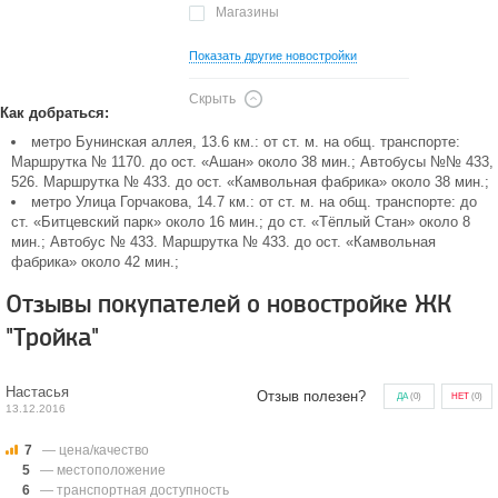
Магазины
Показать другие новостройки
Скрыть
Как добраться:
метро Бунинская аллея, 13.6 км.: от ст. м. на общ. транспорте:
Маршрутка № 1170. до ост. «Ашан» около 38 мин.; Автобусы №№ 433,
526. Маршрутка № 433. до ост. «Камвольная фабрика» около 38 мин.;
метро Улица Горчакова, 14.7 км.: от ст. м. на общ. транспорте: до
ст. «Битцевский парк» около 16 мин.; до ст. «Тёплый Стан» около 8
мин.; Автобус № 433. Маршрутка № 433. до ост. «Камвольная
фабрика» около 42 мин.;
Отзывы покупателей о новостройке ЖК
"Тройка"
Настасья
Отзыв полезен?
ДА
(
0
)
НЕТ
(
0
)
13.12.2016
7
— цена/качество
5
— местоположение
6
— транспортная доступность