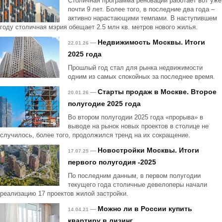
Столичная программа реновации работает вот уже
почти 9 лет. Более того, в последние два года –
активно нарастающими темпами. В наступившем
году столичная мэрия обещает 2.5 млн кв. метров нового жилья.
Недвижимость Москвы. Итоги
—
22.01.26
2025 года
Прошлый год стал для рынка недвижимости
одним из самых спокойных за последнее время.
Старты продаж в Москве. Второе
—
20.01.26
полугодие 2025 года
Во втором полугодии 2025 года «прорыва» в
выводе на рынок новых проектов в столице не
случилось, более того, продолжился тренд на их сокращение.
Новостройки Москвы. Итоги
—
17.07.25
первого полугодия -2025
По последним данным, в первом полугодии
текущего года столичные девелоперы начали
реализацию 17 проектов жилой застройки.
Можно ли в России купить
—
14.04.21
квартиру в лизинг