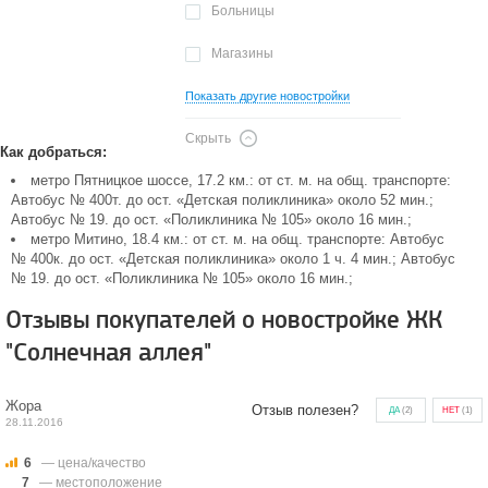
Больницы
Магазины
Показать другие новостройки
Скрыть
Как добраться:
метро Пятницкое шоссе, 17.2 км.: от ст. м. на общ. транспорте:
Автобус № 400т. до ост. «Детская поликлиника» около 52 мин.;
Автобус № 19. до ост. «Поликлиника № 105» около 16 мин.;
метро Митино, 18.4 км.: от ст. м. на общ. транспорте: Автобус
№ 400к. до ост. «Детская поликлиника» около 1 ч. 4 мин.; Автобус
№ 19. до ост. «Поликлиника № 105» около 16 мин.;
Отзывы покупателей о новостройке ЖК
"Солнечная аллея"
Жора
Отзыв полезен?
ДА
(
2
)
НЕТ
(
1
)
28.11.2016
6
— цена/качество
7
— местоположение