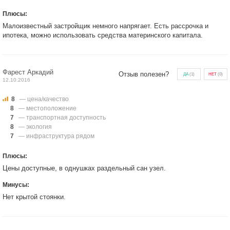
Плюсы:
Малоизвестный застройщик немного напрягает. Есть рассрочка и
ипотека, можно использовать средства материнского капитала.
Фарест Аркадий
Отзыв полезен?
ДА
(
1
)
НЕТ
(
0
)
12.10.2016
8
— цена/качество
8
— местоположение
7
— транспортная доступность
8
— экология
7
— инфраструктура рядом
Плюсы:
Цены доступные, в однушках раздельный сан узел.
Минусы:
Нет крытой стоянки.