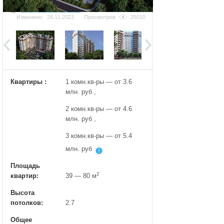
Добавить фотографию
Изменено:
26.11.2023
Просмотров
25010
Квартиры :
1 комн.кв-ры — от 3.6
млн. руб ,
2 комн.кв-ры — от 4.6
млн. руб ,
3 комн.кв-ры — от 5.4
млн. руб
Площадь
2
квартир:
39 — 80 м
Высота
потолков:
2.7
Общее