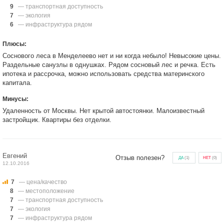
9
— транспортная доступность
7
— экология
6
— инфраструктура рядом
Плюсы:
Соснового леса в Менделеево нет и ни когда небыло! Невысокие цены.
Раздельные санузлы в однушках. Рядом сосновый лес и речка. Есть
ипотека и рассрочка, можно использовать средства материнского
капитала.
Минусы:
Удаленность от Москвы. Нет крытой автостоянки. Малоизвестный
застройщик. Квартиры без отделки.
Евгений
Отзыв полезен?
ДА
(
1
)
НЕТ
(
0
)
12.10.2016
7
— цена/качество
8
— местоположение
7
— транспортная доступность
7
— экология
7
— инфраструктура рядом