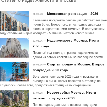
Московская реновация – 2026
—
23.03.26
Столичная программа реновации работает вот уже
почти 9 лет. Более того, в последние два года –
активно нарастающими темпами. В наступившем
году столичная мэрия обещает 2.5 млн кв. метров нового жилья.
Недвижимость Москвы. Итоги
—
22.01.26
2025 года
Прошлый год стал для рынка недвижимости
одним из самых спокойных за последнее время.
Старты продаж в Москве. Второе
—
20.01.26
полугодие 2025 года
Во втором полугодии 2025 года «прорыва» в
выводе на рынок новых проектов в столице не
случилось, более того, продолжился тренд на их сокращение.
Новостройки Москвы. Итоги
—
17.07.25
первого полугодия -2025
По последним данным, в первом полугодии