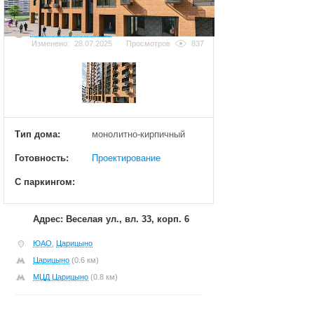
Добавить фотографию
Изменено:
28.07.2025
Просмотров
837
Тип дома:
монолитно-кирпичный
Готовность:
Проектирование
С паркингом:
Адрес: Веселая ул., вл. 33, корп. 6
ЮАО
,
Царицыно
Царицыно
(0.6 км)
МЦД Царицыно
(0.8 км)