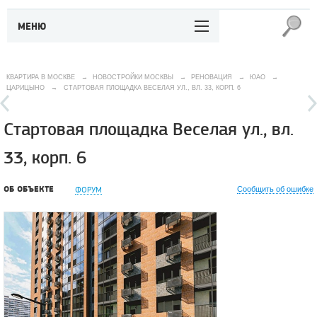
МЕНЮ
КВАРТИРА В МОСКВЕ
→
НОВОСТРОЙКИ МОСКВЫ
→
РЕНОВАЦИЯ
→
ЮАО
→
ЦАРИЦЫНО
→
СТАРТОВАЯ ПЛОЩАДКА ВЕСЕЛАЯ УЛ., ВЛ. 33, КОРП. 6
Стартовая площадка Веселая ул., вл.
33, корп. 6
ОБ ОБЪЕКТЕ
ФОРУМ
Сообщить об ошибке