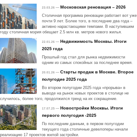
Московская реновация – 2026
—
23.03.26
Столичная программа реновации работает вот уже
почти 9 лет. Более того, в последние два года –
активно нарастающими темпами. В наступившем
году столичная мэрия обещает 2.5 млн кв. метров нового жилья.
Недвижимость Москвы. Итоги
—
22.01.26
2025 года
Прошлый год стал для рынка недвижимости
одним из самых спокойных за последнее время.
Старты продаж в Москве. Второе
—
20.01.26
полугодие 2025 года
Во втором полугодии 2025 года «прорыва» в
выводе на рынок новых проектов в столице не
случилось, более того, продолжился тренд на их сокращение.
Новостройки Москвы. Итоги
—
17.07.25
первого полугодия -2025
По последним данным, в первом полугодии
текущего года столичные девелоперы начали
реализацию 17 проектов жилой застройки.