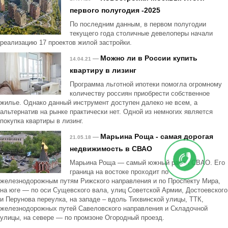
первого полугодия -2025
По последним данным, в первом полугодии
текущего года столичные девелоперы начали
реализацию 17 проектов жилой застройки.
Можно ли в России купить
—
14.04.21
квартиру в лизинг
Программа льготной ипотеки помогла огромному
количеству россиян приобрести собственное
жилье. Однако данный инструмент доступен далеко не всем, а
альтернатив на рынке практически нет. Одной из немногих является
покупка квартиры в лизинг.
Марьина Роща - самая дорогая
—
21.05.18
недвижимость в СВАО
Марьина Роща — самый южный район СВАО. Его
граница на востоке проходит по
железнодорожным путям Рижского направления и по Проспекту Мира,
на юге — по оси Сущевского вала, улиц Советской Армии, Достоевского
и Перунова переулка, на западе – вдоль Тихвинской улицы, ТТК,
железнодорожных путей Савеловского направления и Складочной
улицы, на севере — по промзоне Огородный проезд.