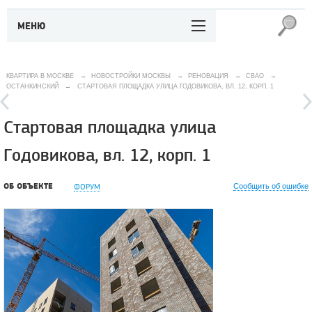
МЕНЮ
КВАРТИРА В МОСКВЕ
→
НОВОСТРОЙКИ МОСКВЫ
→
РЕНОВАЦИЯ
→
СВАО
→
ОСТАНКИНСКИЙ
→
СТАРТОВАЯ ПЛОЩАДКА УЛИЦА ГОДОВИКОВА, ВЛ. 12, КОРП. 1
Стартовая площадка улица
Годовикова, вл. 12, корп. 1
ОБ ОБЪЕКТЕ
ФОРУМ
Сообщить об ошибке