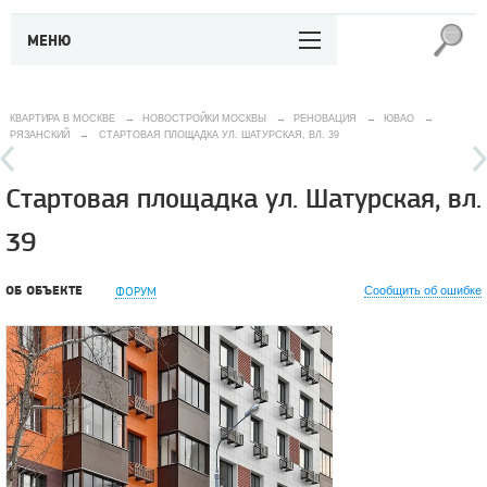
МЕНЮ
КВАРТИРА В МОСКВЕ
→
НОВОСТРОЙКИ МОСКВЫ
→
РЕНОВАЦИЯ
→
ЮВАО
→
РЯЗАНСКИЙ
→
СТАРТОВАЯ ПЛОЩАДКА УЛ. ШАТУРСКАЯ, ВЛ. 39
Стартовая площадка ул. Шатурская, вл.
39
ОБ ОБЪЕКТЕ
ФОРУМ
Сообщить об ошибке