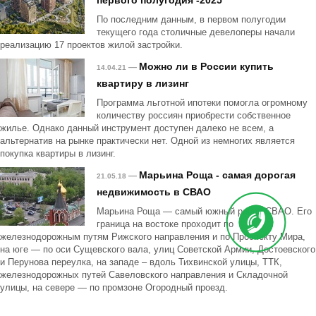
первого полугодия -2025
По последним данным, в первом полугодии
текущего года столичные девелоперы начали
реализацию 17 проектов жилой застройки.
Можно ли в России купить
—
14.04.21
квартиру в лизинг
Программа льготной ипотеки помогла огромному
количеству россиян приобрести собственное
жилье. Однако данный инструмент доступен далеко не всем, а
альтернатив на рынке практически нет. Одной из немногих является
покупка квартиры в лизинг.
Марьина Роща - самая дорогая
—
21.05.18
недвижимость в СВАО
Марьина Роща — самый южный район СВАО. Его
граница на востоке проходит по
железнодорожным путям Рижского направления и по Проспекту Мира,
на юге — по оси Сущевского вала, улиц Советской Армии, Достоевского
и Перунова переулка, на западе – вдоль Тихвинской улицы, ТТК,
железнодорожных путей Савеловского направления и Складочной
улицы, на севере — по промзоне Огородный проезд.