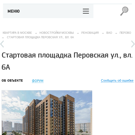
МЕНЮ
КВАРТИРА В МОСКВЕ
→
НОВОСТРОЙКИ МОСКВЫ
→
РЕНОВАЦИЯ
→
ВАО
→
ПЕРОВО
→
СТАРТОВАЯ ПЛОЩАДКА ПЕРОВСКАЯ УЛ., ВЛ. 6А
Стартовая площадка Перовская ул., вл.
6А
ОБ ОБЪЕКТЕ
ФОРУМ
Сообщить об ошибке