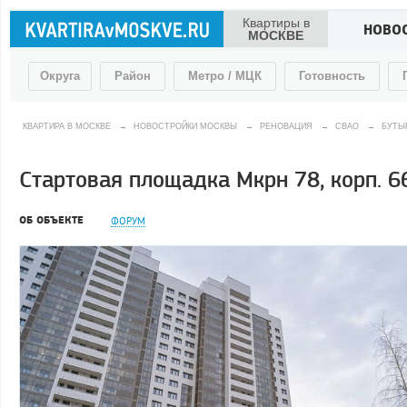
Квартиры в
НОВО
МОСКВЕ
Округа
Район
Метро / МЦК
Готовность
КВАРТИРА В МОСКВЕ
→
НОВОСТРОЙКИ МОСКВЫ
→
РЕНОВАЦИЯ
→
СВАО
→
БУТЫ
Стартовая площадка Мкрн 78, корп. 66
ОБ ОБЪЕКТЕ
ФОРУМ