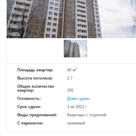
Добавить фотографию
Изменено:
20.09.2022
Просмотров
16
2
Площадь квартир:
40 м
Высота потолков:
2.7
Общее количество
квартир:
255
Готовность:
Дома сданы
Срок сдачи:
3 кв.2021 г.
Виды предложений:
Квартиры с отделкой
С паркингом:
наземный