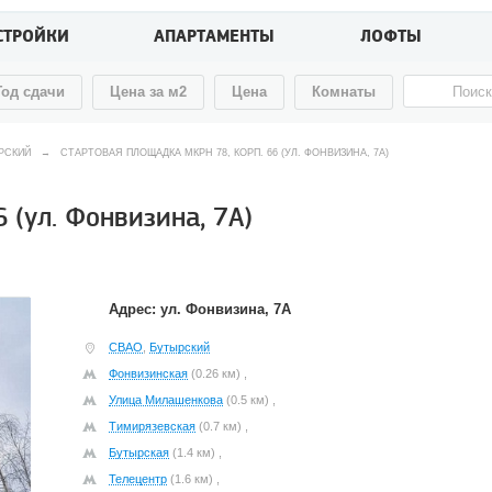
СТРОЙКИ
АПАРТАМЕНТЫ
ЛОФТЫ
Год сдачи
Цена за м2
Цена
Комнаты
РСКИЙ
→
СТАРТОВАЯ ПЛОЩАДКА МКРН 78, КОРП. 66 (УЛ. ФОНВИЗИНА, 7А)
 (ул. Фонвизина, 7А)
Адрес: ул. Фонвизина, 7А
СВАО
,
Бутырский
Фонвизинская
(0.26 км) ,
Улица Милашенкова
(0.5 км) ,
Тимирязевская
(0.7 км) ,
Бутырская
(1.4 км) ,
Телецентр
(1.6 км) ,