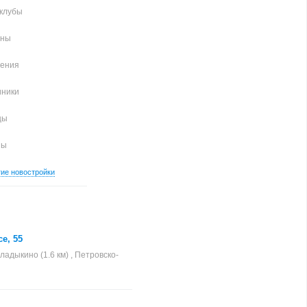
клубы
аны
чения
иники
цы
ны
гие новостройки
я
е, 55
ладыкино (1.6 км) , Петровско-