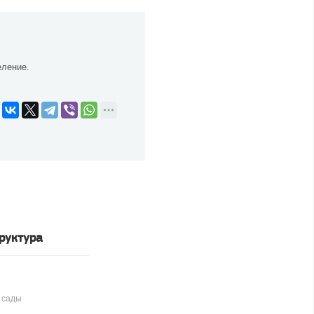
еление.
руктура
 сады