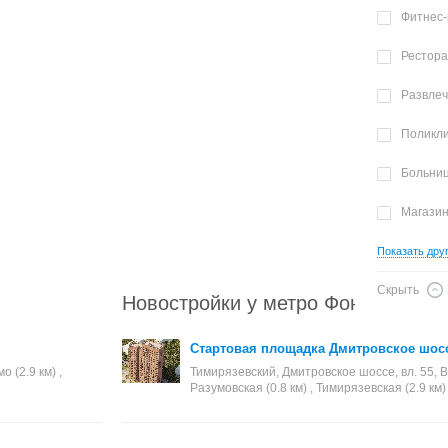
Фитнес-
Рестор
Развле
Поликл
Больни
Магази
Показать дру
Скрыть
Новостройки у метро Фонвизинска
Стартовая площадка Дмитровское шосс
о (2.9 км) ,
Тимирязевский, Дмитровское шоссе, вл. 55, В
Разумовская (0.8 км) , Тимирязевская (2.9 км)