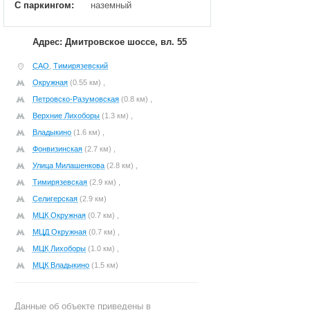
С паркингом:
наземный
Адрес: Дмитровское шоссе, вл. 55
САО
,
Тимирязевский
Окружная
(0.55 км) ,
Петровско-Разумовская
(0.8 км) ,
Верхние Лихоборы
(1.3 км) ,
Владыкино
(1.6 км) ,
Фонвизинская
(2.7 км) ,
Улица Милашенкова
(2.8 км) ,
Тимирязевская
(2.9 км) ,
Селигерская
(2.9 км)
МЦК Окружная
(0.7 км) ,
МЦД Окружная
(0.7 км) ,
МЦК Лихоборы
(1.0 км) ,
МЦК Владыкино
(1.5 км)
Данные об объекте приведены в