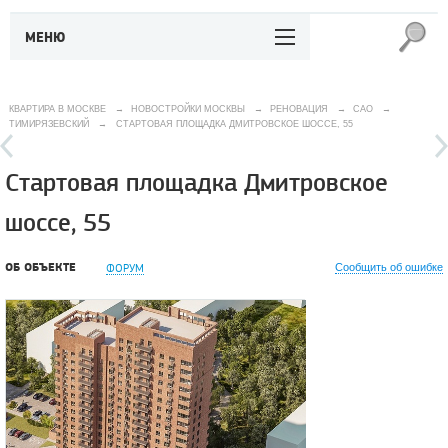
МЕНЮ
КВАРТИРА В МОСКВЕ
→
НОВОСТРОЙКИ МОСКВЫ
→
РЕНОВАЦИЯ
→
САО
→
ТИМИРЯЗЕВСКИЙ
→
СТАРТОВАЯ ПЛОЩАДКА ДМИТРОВСКОЕ ШОССЕ, 55
Стартовая площадка Дмитровское
шоссе, 55
ОБ ОБЪЕКТЕ
ФОРУМ
Сообщить об ошибке