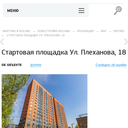
МЕНЮ
КВАРТИРА В МОСКВЕ
→
НОВОСТРОЙКИ МОСКВЫ
→
РЕНОВАЦИЯ
→
ВАО
→
ПЕРОВО
→
СТАРТОВАЯ ПЛОЩАДКА УЛ. ПЛЕХАНОВА, 18
Стартовая площадка Ул. Плеханова, 18
ОБ ОБЪЕКТЕ
ФОРУМ
Сообщить об ошибке