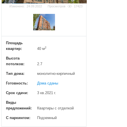
Добавить фотографию
Изменено:
24.09.2022
Просмотров
17423
Площадь
2
квартир:
40 м
Высота
потолков:
2.7
Тип дома:
монолитно-кирпичный
Готовность:
Дома сданы
Срок сдачи:
3 кв.2021 г.
Виды
предложений:
Квартиры с отделкой
С паркингом:
Подземный