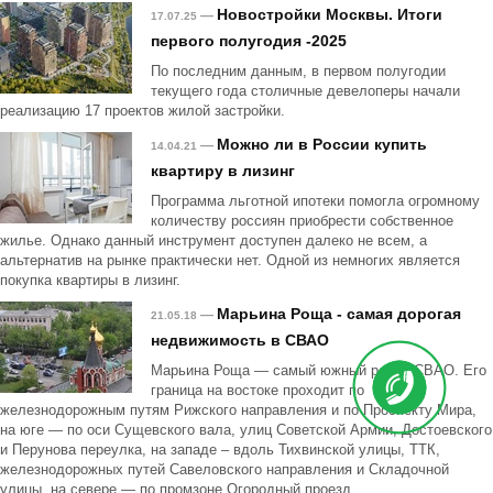
Новостройки Москвы. Итоги
—
17.07.25
первого полугодия -2025
По последним данным, в первом полугодии
текущего года столичные девелоперы начали
реализацию 17 проектов жилой застройки.
Можно ли в России купить
—
14.04.21
квартиру в лизинг
Программа льготной ипотеки помогла огромному
количеству россиян приобрести собственное
жилье. Однако данный инструмент доступен далеко не всем, а
альтернатив на рынке практически нет. Одной из немногих является
покупка квартиры в лизинг.
Марьина Роща - самая дорогая
—
21.05.18
недвижимость в СВАО
Марьина Роща — самый южный район СВАО. Его
граница на востоке проходит по
железнодорожным путям Рижского направления и по Проспекту Мира,
на юге — по оси Сущевского вала, улиц Советской Армии, Достоевского
и Перунова переулка, на западе – вдоль Тихвинской улицы, ТТК,
железнодорожных путей Савеловского направления и Складочной
улицы, на севере — по промзоне Огородный проезд.