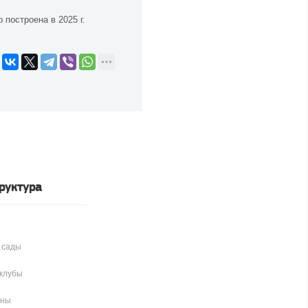
построена в 2025 г.
руктура
 сады
клубы
аны