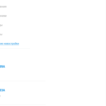
чения
иники
цы
ны
гие новостройки
 99А
 93А
)