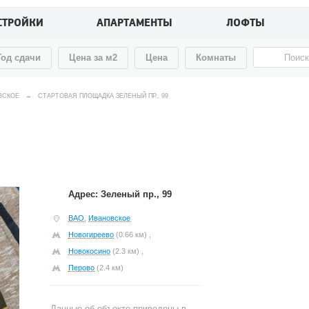
СТРОЙКИ
АПАРТАМЕНТЫ
ЛОФТЫ
Год сдачи
Цена за м2
Цена
Комнаты
ВСКОЕ
→
СТАРТОВАЯ ПЛОЩАДКА ЗЕЛЕНЫЙ ПР., 99
Адрес: Зеленый пр., 99
ВАО
,
Ивановское
Новогиреево
(0.66 км) ,
Новокосино
(2.3 км) ,
Перово
(2.4 км)
Данные об объекте приведены в