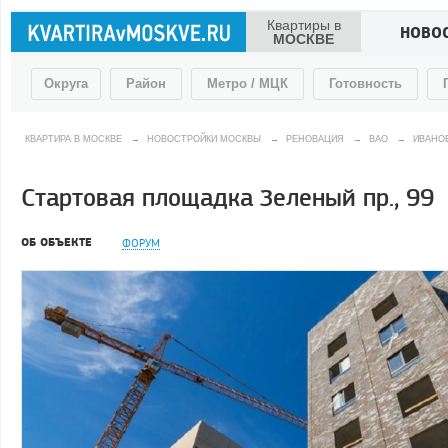
Квартиры в
НОВО
МОСКВЕ
Округа
Район
Метро / МЦК
Готовность
КВАРТИРА В МОСКВЕ
→
НОВОСТРОЙКИ МОСКВЫ
→
РЕНОВАЦИЯ
→
ВАО
→
ИВАНО
Стартовая площадка Зеленый пр., 99
ОБ ОБЪЕКТЕ
ФОРУМ