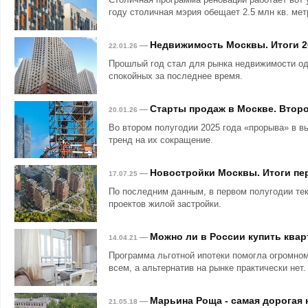
году столичная мэрия обещает 2.5 млн кв. мет
Недвижимость Москвы. Итоги 2
—
22.01.26
Прошлый год стал для рынка недвижимости о
спокойных за последнее время.
Старты продаж в Москве. Второ
—
20.01.26
Во втором полугодии 2025 года «прорыва» в в
тренд на их сокращение.
Новостройки Москвы. Итоги пер
—
17.07.25
По последним данным, в первом полугодии те
проектов жилой застройки.
Можно ли в России купить квар
—
14.04.21
Программа льготной ипотеки помогла огромном
всем, а альтернатив на рынке практически нет.
Марьина Роща - самая дорогая
—
21.05.18