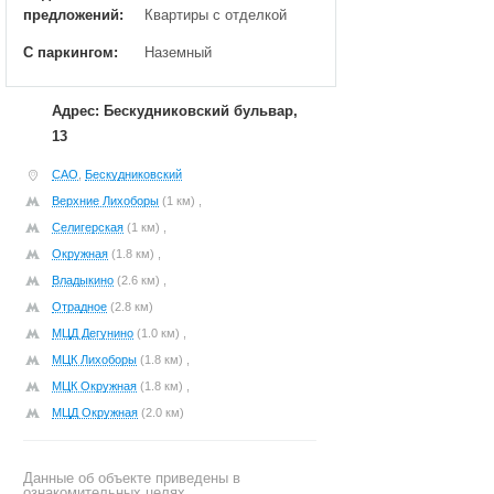
предложений:
Квартиры с отделкой
С паркингом:
Наземный
Адрес: Бескудниковский бульвар,
13
САО
,
Бескудниковский
Верхние Лихоборы
(1 км) ,
Селигерская
(1 км) ,
Окружная
(1.8 км) ,
Владыкино
(2.6 км) ,
Отрадное
(2.8 км)
МЦД Дегунино
(1.0 км) ,
МЦК Лихоборы
(1.8 км) ,
МЦК Окружная
(1.8 км) ,
МЦД Окружная
(2.0 км)
Данные об объекте приведены в
ознакомительных целях.