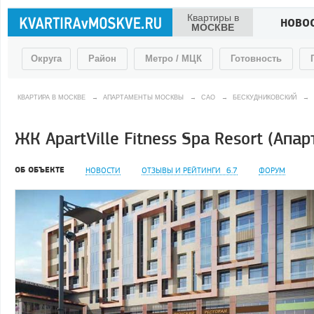
Квартиры в
НОВО
МОСКВЕ
Округа
Район
Метро / МЦК
Готовность
КВАРТИРА В МОСКВЕ
→
АПАРТАМЕНТЫ МОСКВЫ
→
САО
→
БЕСКУДНИКОВСКИЙ
→
ЖК ApartVille Fitness Spa Resort (Апа
ОБ ОБЪЕКТЕ
НОВОСТИ
ОТЗЫВЫ И РЕЙТИНГИ
6.7
ФОРУМ