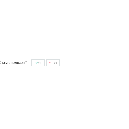
Отзыв полезен?
ДА
(
0
)
НЕТ
(
0
)