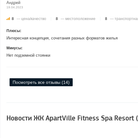
Андрей
19.04.2023
8
— цена/качество
8
— местоположение
8
— транспортная
Плюсы:
Интересная концепция, сочетания разных форматов жилья
Минусы:
Нет подземной стоянки
Посмотреть все отзывы (14)
Новости ЖК ApartVille Fitness Spa Resort