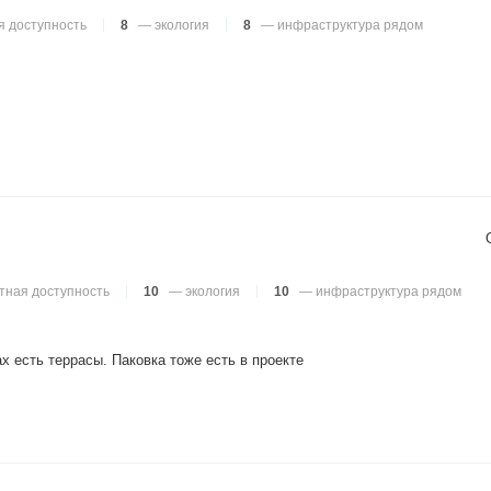
 доступность
8
— экология
8
— инфраструктура рядом
тная доступность
10
— экология
10
— инфраструктура рядом
х есть террасы. Паковка тоже есть в проекте