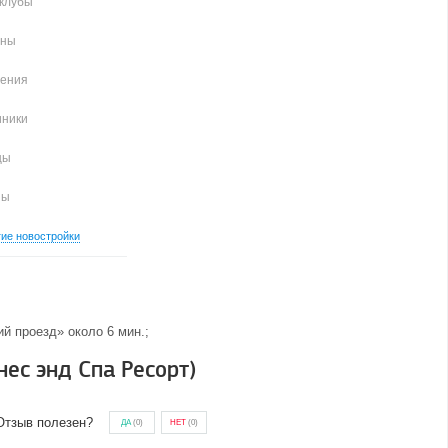
клубы
аны
чения
иники
цы
ны
гие новостройки
ий проезд» около 6 мин.;
нес энд Спа Ресорт)
Отзыв полезен?
ДА
(
0
)
НЕТ
(
0
)