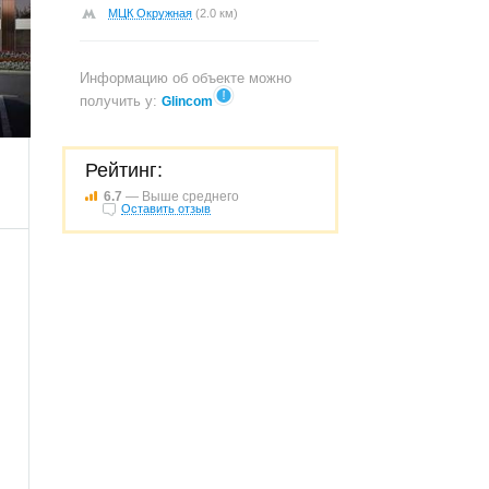
МЦК Окружная
(2.0 км)
Информацию об объекте можно
получить у:
Glincom
100
Рейтинг:
6.7
— Выше среднего
Оставить отзыв