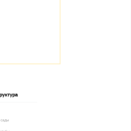
руктура
 сады