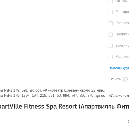
Фитнес-
Рестор
Развле
Поликл
Больни
Магази
Показать дру
Скрыть
усы №№ 179, 591. до ост. «Кинотеатр Ереван» около 22 мин.;
ы №№ 179, 179к, 194, 215, 591, 63, 994, т47, т56, т78. до ост. «Ильменск
rtVille Fitness Spa Resort (Апартвилль Фит