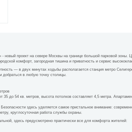
» - новый проект на севере Москвы на границе большой парковой зоны. 
ородской комфорт, загородная тишина и приватность и сервис высококла
упность — в двух минутах ходьбы располагается станция метро Селигер
ем добраться в любую точку столицы.
етров
 35 до 54 кв. метров, высота потолков составляет 4,5 метра. Апартам
. Безопасности здесь уделяется самое пристальное внимание: совреме
етру, круглосуточная работа службы охраны.
альной, здесь предусмотрено практически все для комфорта жителей: