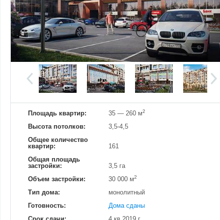
Добавить фотографию
Изменено:
14.03.2024
Просмотров
46
2
Площадь квартир:
35 — 260 м
Высота потолков:
3,5-4,5
Общее количество
квартир:
161
Общая площадь
застройки:
3,5 га
2
Объем застройки:
30 000 м
Тип дома:
монолитный
Готовность:
Дома сданы
Срок сдачи:
4 кв.2019 г.