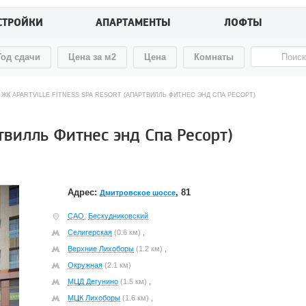
СТРОЙКИ
АПАРТАМЕНТЫ
ЛОФТЫ
Год сдачи
Цена за м2
Цена
Комнаты
ЖК APARTVILLE FITNESS SPA RESORT (АПАРТВИЛЛЬ ФИТНЕС ЭНД СПА РЕСОРТ)
ртвилль Фитнес энд Спа Ресорт)
Адрес:
, 81
Дмитровское шоссе
САО
,
Бескудниковский
Селигерская
(0.6 км) ,
Верхние Лихоборы
(1.2 км) ,
Окружная
(2.1 км)
МЦД Дегунино
(1.5 км) ,
МЦК Лихоборы
(1.6 км) ,