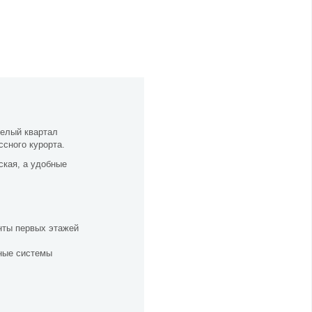
Целый квартал
ссного курорта.
ская, а удобные
енты первых этажей
нные системы