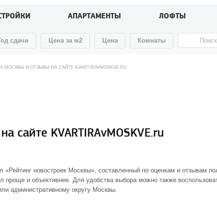
СТРОЙКИ
АПАРТАМЕНТЫ
ЛОФТЫ
Год сдачи
Цена за м2
Цена
Комнаты
К МОСКВЫ И ОТЗЫВЫ НА САЙТЕ KVARTIRAVMOSKVE.RU
 на сайте KVARTIRAvMOSKVE.ru
л «
Рейтинг новостроек Москвы
», составленный по оценкам и отзывам п
ал проще и объективнее. Для удобства выбора можно также воспользов
 или административному округу Москвы.