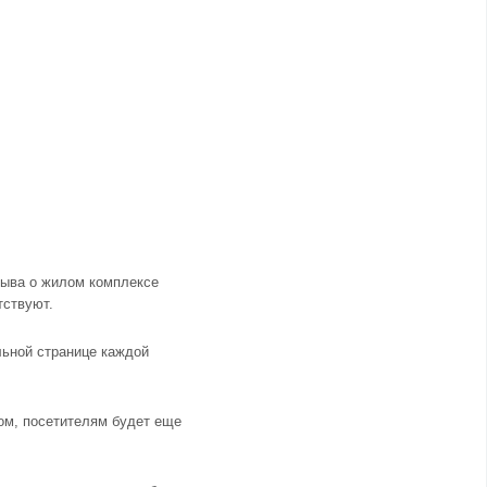
зыва о жилом комплексе
тствуют.
льной странице каждой
ом, посетителям будет еще