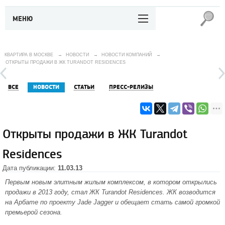
МЕНЮ
КВАРТИРА В МОСКВЕ
→
НОВОСТИ
→
НОВОСТИ КОМПАНИЙ
→
ОТКРЫТЫ ПРОДАЖИ В ЖК TURANDOT RESIDENCES
ВСЕ
НОВОСТИ
СТАТЬИ
ПРЕСС-РЕЛИЗЫ
Открыты продажи в ЖК Turandot
Residences
Дата публикации:
11.03.13
Первым новым элитным жилым комплексом, в котором открылись
продажи в 2013 году, стал ЖК Turandot Residences. ЖК возводится
на
Арбате
по проекту Jade Jagger и обещает стать самой громкой
премьерой сезона.