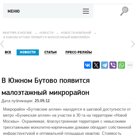
МЕНЮ
КВАРТИРА В МОСКВЕ
→
НОВОСТИ
→
НОВОСТИ КОМПАНИЙ
→
В ЮЖНОМ БУТОВО ПОЯВИТСЯ МАЛОЭТАЖНЫЙ МИКРОРАЙОН
ВСЕ
НОВОСТИ
СТАТЬИ
ПРЕСС-РЕЛИЗЫ
В Южном Бутово появится
малоэтажный микрорайон
Дата публикации:
25.09.12
Микрорайон «Бутовские аллеи»
находится в шаговой доступности от
метро «Бунинская аллея» на участке в 30 га на территории «Новой
Москвы». Охраняемая, благоустроенная территория с невысокими
трехэтажными монолитно-кирпичными домами обладает собственной
инфраструктурой и оптимальной площадью квартир. Стоимость