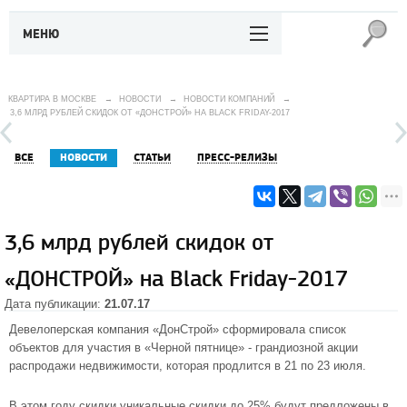
МЕНЮ
КВАРТИРА В МОСКВЕ
→
НОВОСТИ
→
НОВОСТИ КОМПАНИЙ
→
3,6 МЛРД РУБЛЕЙ СКИДОК ОТ «ДОНСТРОЙ» НА BLACK FRIDAY-2017
ВСЕ
НОВОСТИ
СТАТЬИ
ПРЕСС-РЕЛИЗЫ
3,6 млрд рублей скидок от
«ДОНСТРОЙ» на Black Friday-2017
Дата публикации:
21.07.17
Девелоперская компания «ДонСтрой» сформировала список
объектов для участия в «Черной пятнице» - грандиозной акции
распродажи недвижимости, которая продлится в 21 по 23 июля.
В этом году скидки уникальные скидки до 25% будут предложены в