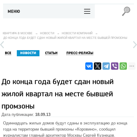
МЕНЮ
КВАРТИРА В МОСКВЕ
→
НОВОСТИ
→
НОВОСТИ КОМПАНИЙ
→
ДО КОНЦА ГОДА БУДЕТ СДАН НОВЫЙ ЖИЛОЙ КВАРТАЛ НА МЕСТЕ БЫВШЕЙ ПРОМЗОНЫ
ВСЕ
НОВОСТИ
СТАТЬИ
ПРЕСС-РЕЛИЗЫ
До конца года будет сдан новый
жилой квартал на месте бывшей
промзоны
Дата публикации:
18.09.13
Одиннадцать жилых домов будут сданы в эксплуатацию до конца
года на территории бывшей промзоны «Коровино», сообщил
журналистам главный архитектор Москвы Сергей Кузнецов.