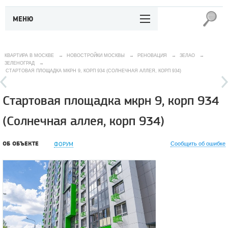
МЕНЮ
КВАРТИРА В МОСКВЕ
→
НОВОСТРОЙКИ МОСКВЫ
→
РЕНОВАЦИЯ
→
ЗЕЛАО
→
ЗЕЛЕНОГРАД
→
СТАРТОВАЯ ПЛОЩАДКА МКРН 9, КОРП 934 (СОЛНЕЧНАЯ АЛЛЕЯ, КОРП 934)
Стартовая площадка мкрн 9, корп 934
(Солнечная аллея, корп 934)
ОБ ОБЪЕКТЕ
ФОРУМ
Сообщить об ошибке