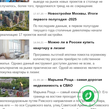
выводе на рынок новых проектов в столице не
случилось, более того, продолжился тренд на их сокращение.
Новостройки Москвы. Итоги
—
17.07.25
первого полугодия -2025
По последним данным, в первом полугодии
текущего года столичные девелоперы начали
реализацию 17 проектов жилой застройки.
Можно ли в России купить
—
14.04.21
квартиру в лизинг
Программа льготной ипотеки помогла огромному
количеству россиян приобрести собственное
жилье. Однако данный инструмент доступен далеко не всем, а
альтернатив на рынке практически нет. Одной из немногих является
покупка квартиры в лизинг.
Марьина Роща - самая дорогая
—
21.05.18
недвижимость в СВАО
Марьина Роща — самый южный район СВАО. Его
граница на востоке проходит по
железнодорожным путям Рижского направления и по Проспекту Мира,
на юге — по оси Сущевского вала, улиц Советской Армии, Достоевского