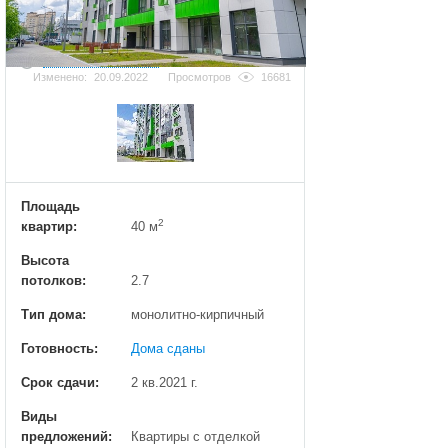
Добавить фотографию
Изменено:
20.09.2022
Просмотров
16681
Площадь
2
квартир:
40 м
Высота
потолков:
2.7
Тип дома:
монолитно-кирпичный
Готовность:
Дома сданы
Срок сдачи:
2 кв.2021 г.
Виды
предложений:
Квартиры с отделкой