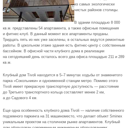
из самых экологически
чистых районов столицы.
В здании площадью 8 000
кв.м. представлены 54 апартамента, а также офисные помещения
и
фитнес-клуб
. В данный момент все
апартаменты
проданы.
Тридцать пять из них уже заселены, в остальных ведутся ремонтные
работы. В цокольном этаже здания есть
фитнес-центр
с собственным
бассейном. В офисной части клубного дома в реализации
на сегодняшний день осталось всего два офиса площадью 211 и 289
кв.м.
Клубный дом Tivoli находится в 5–7 минутах ходьбы от знаменитого
парка «Сокольники» и одноименной станции метро. Помимо этого
Tivoli имеет прекрасную транспортную доступность — расстояние
до Третьего транспортного кольца составляет менее 2 км,
а до Садового 4 км.
Еще одна особенность клубного дома Tivoli — наличие собственного
подземного паркинга на 31 машиноместо, что делает объект Sminex
уникальным проектом на столичном рынке апартаментов. Клубный
дом оборудован современным инженерным оборудованием: