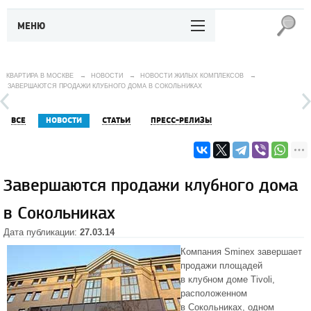
МЕНЮ
КВАРТИРА В МОСКВЕ
→
НОВОСТИ
→
НОВОСТИ ЖИЛЫХ КОМПЛЕКСОВ
→
ЗАВЕРШАЮТСЯ ПРОДАЖИ КЛУБНОГО ДОМА В СОКОЛЬНИКАХ
ВСЕ
НОВОСТИ
СТАТЬИ
ПРЕСС-РЕЛИЗЫ
Завершаются продажи клубного дома
в Сокольниках
Дата публикации:
27.03.14
Компания Sminex завершает
продажи площадей
в
клубном доме Tivoli
,
расположенном
в Сокольниках, одном