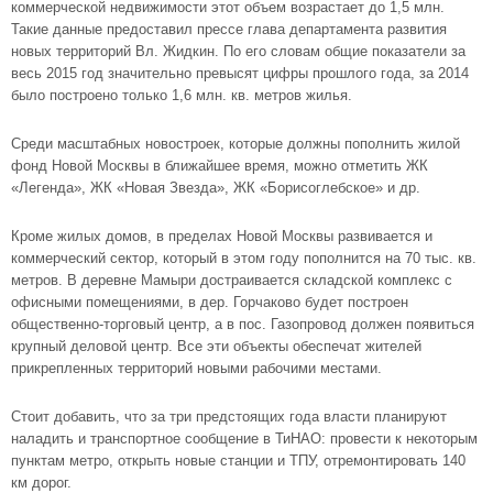
коммерческой недвижимости этот объем возрастает до 1,5 млн.
Такие данные предоставил прессе глава департамента развития
новых территорий Вл. Жидкин. По его словам общие показатели за
весь 2015 год значительно превысят цифры прошлого года, за 2014
было построено только 1,6 млн. кв. метров жилья.
Среди масштабных новостроек, которые должны пополнить жилой
фонд Новой Москвы в ближайшее время, можно отметить
ЖК
«Легенда»
,
ЖК «Новая Звезда»
,
ЖК «Борисоглебское»
и др.
Кроме жилых домов, в пределах Новой Москвы развивается и
коммерческий сектор, который в этом году пополнится на 70 тыс. кв.
метров. В деревне Мамыри достраивается складской комплекс с
офисными помещениями, в дер. Горчаково будет построен
общественно-торговый центр, а в пос. Газопровод должен появиться
крупный деловой центр. Все эти объекты обеспечат жителей
прикрепленных территорий новыми рабочими местами.
Стоит добавить, что за три предстоящих года власти планируют
наладить и транспортное сообщение в ТиНАО: провести к некоторым
пунктам метро, открыть новые станции и ТПУ, отремонтировать 140
км дорог.