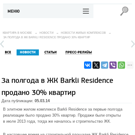
МЕНЮ
КВАРТИРА В МОСКВЕ
→
НОВОСТИ
→
НОВОСТИ ЖИЛЫХ КОМПЛЕКСОВ
→
ЗА ПОЛГОДА В ЖК BARKLI RESIDENCE ПРОДАНО 30% КВАРТИР
ВСЕ
НОВОСТИ
СТАТЬИ
ПРЕСС-РЕЛИЗЫ
За полгода в ЖК Barkli Residence
продано 30% квартир
Дата публикации:
05.03.14
В элитном
жилом комплексе Barkli Residence
за первые полгода
реализации было продано 30% квартир. Продажи были открыты
в июле 2013 года, тогда же началось и строительство ЖК.
В настоящее время на строительной площадке ЖК Barkli Residence