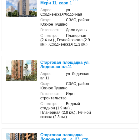
Мкрн 11, корп 1
Адрес:
ул.
Сходненская/Лодочная
Округ:
СЗАО, район:
Южное Тушино
Готовность:
Дома сданы
Ст. метро:
Планерная
(2.4 км.) , Речной вокзал (2.9
км.) , Сходненская (1.3 км.)
Стартовая площадка ул.
Лодочная вл.11
Адрес:
ул. Лодочная,
вл.11
Округ:
СЗАО, район:
Южное Тушино
Готовность:
Идет
строительство
Ст. метро:
Водный
стадион (1.9 км.) ,
Планерная (2.8 км.) , Речной
вокзал (2.3 км.)
Стартовая площадка
Лодочная ул., д. 23, стр.