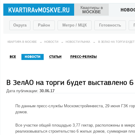
Квартиры в
НОВО
МОСКВЕ
Округа
Район
Метро / МЦК
Готовность
КВАРТИРА В МОСКВЕ
→
НОВОСТИ
→
НОВОСТИ РЫНКА
→
В ЗЕЛАО НА ТОРГИ БУДЕ
ВСЕ
НОВОСТИ
СТАТЬИ
ПРЕСС-РЕЛИЗЫ
В ЗелАО на торги будет выставлено 6
Дата публикации:
30.06.17
По данным пресс-службы Москомстройинвеста, 29 июня ГЗК гор
домов.
Все участки общей площадью 3,77 гектар, расположены в микро
реализовываться строительство 6 жилых домов, суммарная пло