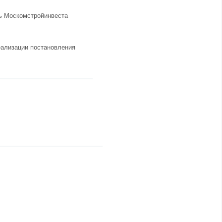
ль Москомстройинвеста
реализации постановления