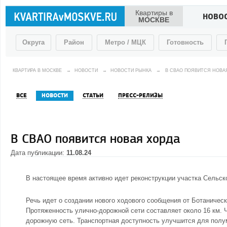
Квартиры в
НОВО
МОСКВЕ
Округа
Район
Метро / МЦК
Готовность
КВАРТИРА В МОСКВЕ
→
НОВОСТИ
→
НОВОСТИ РЫНКА
→
В СВАО ПОЯВИТСЯ НОВА
ВСЕ
НОВОСТИ
СТАТЬИ
ПРЕСС-РЕЛИЗЫ
В СВАО появится новая хорда
Дата публикации:
11.08.24
В настоящее время активно идет реконструкции участка Сельск
Речь идет о создании нового ходового сообщения от Ботаниче
Протяженность улично-дорожной сети составляет около 16 км. Ч
дорожную сеть. Транспортная доступность улучшится для пол