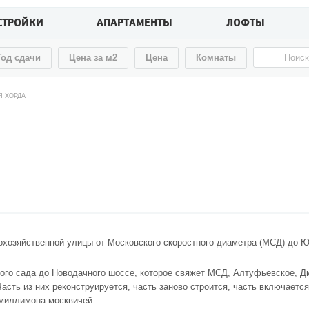
СТРОЙКИ
АПАРТАМЕНТЫ
ЛОФТЫ
Год сдачи
Цена за м2
Цена
Комнаты
Я ХОРДА
охозяйственной улицы от Московского скоростного диаметра (МСД) до Ю
ского сада до Новодачного шоссе, которое свяжет МСД, Алтуфьевское, 
асть из них реконструируется, часть заново строится, часть включает
умиллимона москвичей.