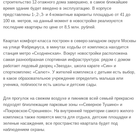
строительство 12-этажного дома завершено, в самое ближайшее
время здание будет введено в эксплуатацию. В корпусе
представлены 1-,2-,3- и 4-комантные варианты площадью от 41 до
100 кв. метров, на данный момент в новостройке реализуются
последние квартиры по цене от 8,5 млн. рублей.
Квартал комфорт-класса построен в северо-западном округе Москвы
на улице Фабрициуса, в минутах ходьбы от комплекса находится
станция метро «Сходненская». Вокруг новостройки расположена
самая разнообразная спортивная инфраструктура: рядом с домом
работает ледовый дворец «Звезда», школа карате «Син» и
спорткомплекс «Салют». У жителей комплекса с детьми есть выбор,
в какое образовательное учреждение определить малыша или
ученика, поблизости есть школы и детские сады.
Для прогулок на свежем воздухе и пикников всей семьей прекрасно
подходят близлежащие парковые зоны ««Северное Тушино» и
«Покровское-Стрешнево». На внутренней территории самого жилого
комплекса также появятся места для отдыха, детские площадки и
зеленые насаждения, все пространство квартала будет под
наблюдением охраны.