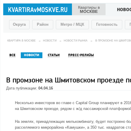
Квартиры в
НОВО
МОСКВЕ
Округа
Район
Метро / МЦК
Готовность
КВАРТИРА В МОСКВЕ
→
НОВОСТИ
→
НОВОСТИ РЫНКА
→
В ПРОМЗОНЕ НА ШМИТО
ВСЕ
НОВОСТИ
СТАТЬИ
ПРЕСС-РЕЛИЗЫ
В промзоне на Шмитовском проезде п
Дата публикации:
04.04.16
Несколько инвесторов во главе с Capital Group планируют в 2
на Шмитовском проезде, рядом с ж/д пассажирской платформой 
На землях, принадлежащих мелькомбинату, будет построено бол
расселяемого микрорайона «Камушки», а 350 тыс. квадратов ст