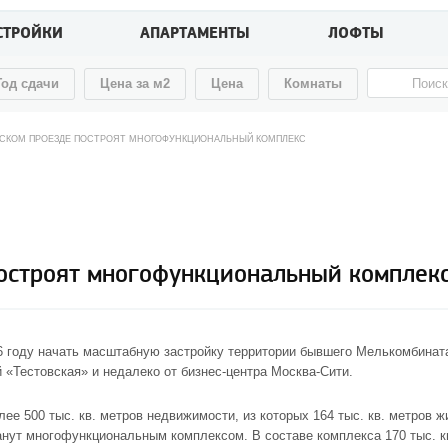
СТРОЙКИ
АПАРТАМЕНТЫ
ЛОФТЫ
Год сдачи
Цена за м2
Цена
Комнаты
ВСКОМ ПРОЕЗДЕ ПОСТРОЯТ МНОГОФУНКЦИОНАЛЬНЫЙ КОМПЛЕКС
остроят многофункциональный комплек
016 году начать масштабную застройку территории бывшего Мелькомбина
«Тестовская» и недалеко от бизнес-центра Москва-Сити.
ее 500 тыс. кв. метров недвижимости, из которых 164 тыс. кв. метров 
анут многофункциональным комплексом. В составе комплекса 170 тыс. к