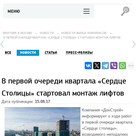
МЕНЮ
КВАРТИРА В МОСКВЕ
→
НОВОСТИ
→
НОВОСТИ ЖИЛЫХ КОМПЛЕКСОВ
→
В ПЕРВОЙ ОЧЕРЕДИ КВАРТАЛА «СЕРДЦЕ СТОЛИЦЫ» СТАРТОВАЛ МОНТАЖ ЛИФТОВ
ВСЕ
НОВОСТИ
СТАТЬИ
ПРЕСС-РЕЛИЗЫ
В первой очереди квартала «Сердце
Столицы» стартовал монтаж лифтов
Дата публикации:
15.08.17
Компания «ДонСтрой»
информирует о ходе работ
в первой очереди
квартала
«Сердце столицы»
,
возводимого неподалеку