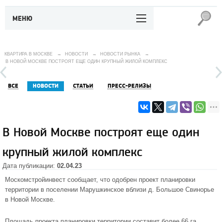
МЕНЮ
КВАРТИРА В МОСКВЕ
→
НОВОСТИ
→
НОВОСТИ РЫНКА
→
В НОВОЙ МОСКВЕ ПОСТРОЯТ ЕЩЕ ОДИН КРУПНЫЙ ЖИЛОЙ КОМПЛЕКС
ВСЕ
НОВОСТИ
СТАТЬИ
ПРЕСС-РЕЛИЗЫ
В Новой Москве построят еще один
крупный жилой комплекс
Дата публикации:
02.04.23
Москомстройинвест сообщает, что одобрен проект планировки
территории в поселении Марушкинское вблизи д. Большое Свинорье
в Новой Москве.
Площадь проекта планировки территории составит более 66 га.