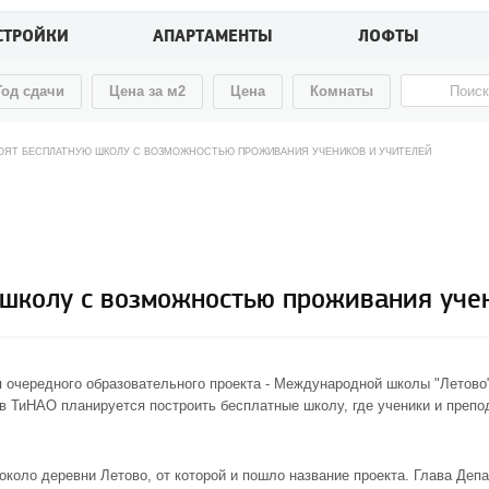
СТРОЙКИ
АПАРТАМЕНТЫ
ЛОФТЫ
Год сдачи
Цена за м2
Цена
Комнаты
ОЯТ БЕСПЛАТНУЮ ШКОЛУ С ВОЗМОЖНОСТЬЮ ПРОЖИВАНИЯ УЧЕНИКОВ И УЧИТЕЛЕЙ
 школу с возможностью проживания уче
 очередного образовательного проекта - Международной школы "Летово
 ТиНАО планируется построить бесплатные школу, где ученики и препо
.
коло деревни Летово, от которой и пошло название проекта. Глава Депа