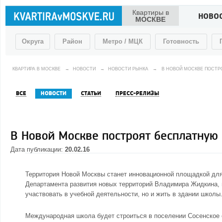
Квартиры в
НОВО
МОСКВЕ
Округа
Район
Метро / МЦК
Готовность
КВАРТИРА В МОСКВЕ
→
НОВОСТИ
→
НОВОСТИ РЫНКА
→
В НОВОЙ МОСКВЕ ПОСТР
ВСЕ
НОВОСТИ
СТАТЬИ
ПРЕСС-РЕЛИЗЫ
В Новой Москве построят бесплатную
Дата публикации:
20.02.16
Территория Новой Москвы станет инновационной площадкой для
Департамента развития новых территорий Владимира Жидкина, в
участвовать в учебной деятельности, но и жить в здании школы
Международная школа будет строиться в поселении Сосенское о