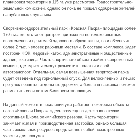
планировки территории в 115 га уже рассмотрен Градостроительно-
земельной комиссией, однако он пока не прошел одобрение жителей
на публичных слушаниях.
Спортивно-оздоровительный парк «Красная Пахра» площадью более
170 тыс. кв. м станет центром притяжения не только опытных
спортсменов и ценителей здорового образа жизни, но и обеспечит
более 2 тыс. человек рабочими местами. В составе комплекса будет
построен ФОК, ледовый каток, административные и общественные
здания, гостиница. Часть спортивного объекта займет современный
кемпинг, где туристы смогут разместить палатки и свой
автотранспорт. Отдельная, самая возвышенная территория парка
будет отведена под горнолыжный спуск. Для велосипедных и пеших
прогулок появятся отдельные дорожки, а большая парковка поможет
разместить свои автомобили всем желающим.
На данный момент в поселении уже работают некоторые объекты
парка «Красная Пахра»: здесь размещена детско-юношеская
спортивная Школа олимпийского резерва. Часть территории
занимает жилая и производственная застройка, однако большая
часть земельных ресурсов представляет собой незастроенные
участки для прогулок.