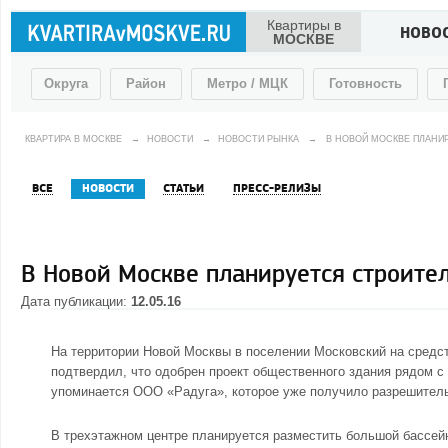
Квартиры в
НОВО
МОСКВЕ
Округа
Район
Метро / МЦК
Готовность
КВАРТИРА В МОСКВЕ
→
НОВОСТИ
→
НОВОСТИ РЫНКА
→
В НОВОЙ МОСКВЕ ПЛАНИ
ВСЕ
НОВОСТИ
СТАТЬИ
ПРЕСС-РЕЛИЗЫ
В Новой Москве планируется строите
Дата публикации:
12.05.16
На территории Новой Москвы в поселении Московский на средст
подтвердил, что одобрен проект общественного здания рядом с
упоминается ООО «Радуга», которое уже получило разрешитель
В трехэтажном центре планируется разместить большой бассейн