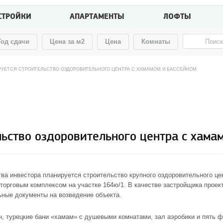
СТРОЙКИ
АПАРТАМЕНТЫ
ЛОФТЫ
Год сдачи
Цена за м2
Цена
Комнаты
РУЕТСЯ СТРОИТЕЛЬСТВО ОЗДОРОВИТЕЛЬНОГО ЦЕНТРА С ХАМАМОМ И БАССЕЙНОМ
льство оздоровительного центра с хама
ва инвестора планируется строительство крупного оздоровительного це
 торговым комплексом на участке 164ю/1. В качестве застройщика прое
ные документы на возведение объекта.
, турецкие бани «хамам» с душевыми комнатами, зал аэробики и пять 