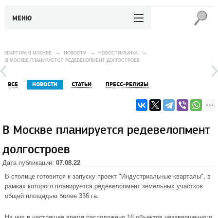
МЕНЮ
КВАРТИРА В МОСКВЕ
→
НОВОСТИ
→
НОВОСТИ РЫНКА
→
В МОСКВЕ ПЛАНИРУЕТСЯ РЕДЕВЕЛОПМЕНТ ДОЛГОСТРОЕВ
ВСЕ
НОВОСТИ
СТАТЬИ
ПРЕСС-РЕЛИЗЫ
В Москве планируется редевелопмент
долгостроев
Дата публикации:
07.08.22
В столице готовится к запуску проект "Индустриальные кварталы", в
рамках которого планируется редевелопмент земельных участков
общей площадью более 336 га.
На них в настоящее время расположено 16 объектов незавершенного