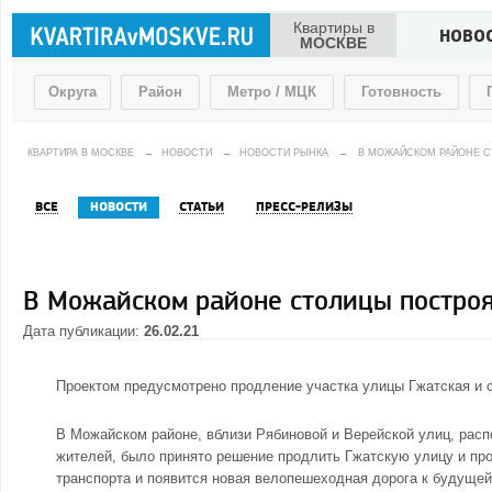
Квартиры в
НОВО
МОСКВЕ
Округа
Район
Метро / МЦК
Готовность
КВАРТИРА В МОСКВЕ
→
НОВОСТИ
→
НОВОСТИ РЫНКА
→
В МОЖАЙСКОМ РАЙОНЕ 
ВСЕ
НОВОСТИ
СТАТЬИ
ПРЕСС-РЕЛИЗЫ
В Можайском районе столицы построя
Дата публикации:
26.02.21
Проектом предусмотрено продление участка улицы Гжатская и с
В Можайском районе, вблизи Рябиновой и Верейской улиц, рас
жителей, было принято решение продлить Гжатскую улицу и про
транспорта и появится новая велопешеходная дорога к будущей