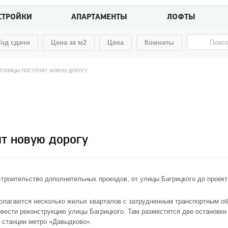
СТРОЙКИ
АПАРТАМЕНТЫ
ЛОФТЫ
Год сдачи
Цена за м2
Цена
Комнаты
СТОЛИЦЫ ПОСТРОЯТ НОВУЮ ДОРОГУ
т новую дорогу
троительство дополнительных проездов, от улицы Багрицкого до проект
полагаются несколько жилых кварталов с затрудненным транспортным о
вести реконструкцию улицы Багрицкого. Там разместятся две остановки
 станции метро «Давыдково».