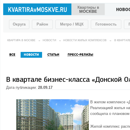
Квартиры в
НОВО
МОСКВЕ
Округа
Район
Метро / МЦК
Готовность
КВАРТИРА В МОСКВЕ
→
НОВОСТИ
→
НОВОСТИ ЖИЛЫХ КОМПЛЕКСОВ
→
В КВАРТАЛ
ВСЕ
НОВОСТИ
СТАТЬИ
ПРЕСС-РЕЛИЗЫ
В квартале бизнес-класса «Донской 
Дата публикации:
28.09.17
В
жилом комплексе «
Реализацией жилья на
сообщила о плановом 
Жилой комплекс распо