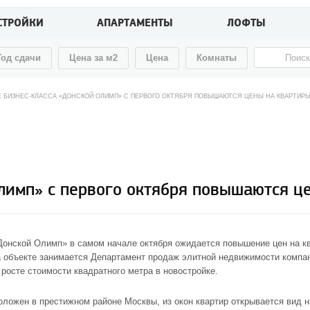
СТРОЙКИ
АПАРТАМЕНТЫ
ЛОФТЫ
Год сдачи
Цена за м2
Цена
Комнаты
Е БИЗНЕС-КЛАССА «ДОНСКОЙ ОЛИМП» С ПЕРВОГО ОКТЯБРЯ ПОВЫШАЮТСЯ ЦЕНЫ НА КВАРТИР
Олимп» с первого октября повышаются ц
Донской Олимп»
в самом начале октября ожидается повышение цен на кв
 объекте занимается Департамент продаж элитной недвижимости компани
росте стоимости квадратного метра в новостройке.
ложен в престижном районе Москвы, из окон квартир открывается вид н