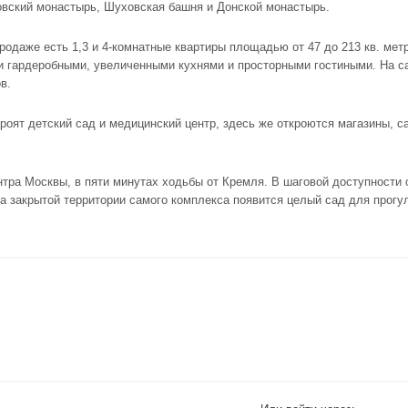
овский монастырь, Шуховская башня и Донской монастырь.
родаже есть 1,3 и 4-комнатные квартиры площадью от 47 до 213 кв. мет
 гардеробными, увеличенными кухнями и просторными гостиными. На с
в.
оят детский сад и медицинский центр, здесь же откроются магазины, са
тра Москвы, в пяти минутах ходьбы от Кремля. В шаговой доступности 
а закрытой территории самого комплекса появится целый сад для прогул