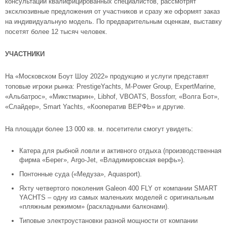
консультации квалифицированных специалистов, рассмотрят
эксклюзивные предложения от участников и сразу же оформят заказ
на индивидуальную модель. По предварительным оценкам, выставку
посетят более 12 тысяч человек.
УЧАСТНИКИ
На «Московском Боут Шоу 2022» продукцию и услуги представят
топовые игроки рынка: PrestigeYachts, M-Power Group, ExpertMarine,
«Альбатрос», «Микстмарин», Libhof, VBOATS, Bossforr, «Волга Бот»,
«Слайдер», Smart Yachts, «Кооператив ВЕРФЬ» и другие.
На площади более 13 000 кв. м. посетители смогут увидеть:
Катера для рыбной ловли и активного отдыха (производственная
фирма «Берег», Argo-Jet, «Владимировская верфь»).
Понтонные суда («Медуза», Aquasport).
Яхту четвертого поколения Galeon 400 FLY от компании SMART
YACHTS – одну из самых маленьких моделей с оригинальным
«пляжным режимом» (раскладными балконами).
Типовые электроустановки разной мощности от компании