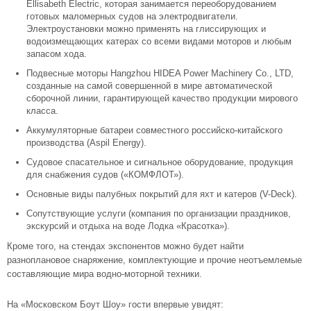
Ellisabeth Electric, которая занимается переоборудованием
готовых маломерных судов на электродвигатели.
Электроустановки можно применять на глиссирующих и
водоизмещающих катерах со всеми видами моторов и любым
запасом хода.
Подвесные моторы Hangzhou HIDEA Power Machinery Co., LTD,
созданные на самой совершенной в мире автоматической
сборочной линии, гарантирующей качество продукции мирового
класса.
Аккумуляторные батареи совместного российско-китайского
производства (Aspil Energy).
Судовое спасательное и сигнальное оборудование, продукция
для снабжения судов («КОМФЛОТ»).
Основные виды палубных покрытий для яхт и катеров (V-Deck).
Сопутствующие услуги (компания по организации праздников,
экскурсий и отдыха на воде Лодка «Красотка»).
Кроме того, на стендах экспонентов можно будет найти
разноплановое снаряжение, комплектующие и прочие неотъемлемые
составляющие мира водно-моторной техники.
На «Московском Боут Шоу» гости впервые увидят: