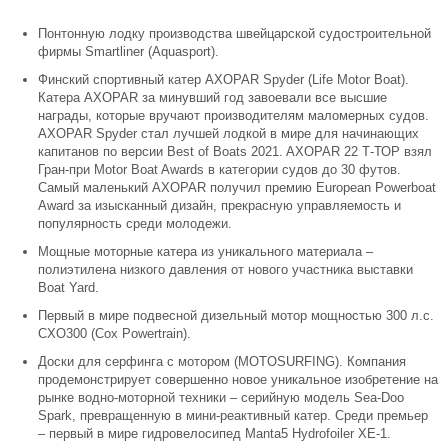
Понтонную лодку производства швейцарской судостроительной
фирмы Smartliner (Aquasport).
Финский спортивный катер AXOPAR Spyder (Life Motor Boat).
Катера AXOPAR за минувший год завоевали все высшие
награды, которые вручают производителям маломерных судов.
AXOPAR Spyder стал лучшей лодкой в мире для начинающих
капитанов по версии Best of Boats 2021. AXOPAR 22 Т-ТОР взял
Гран-при Motor Boat Awards в категории судов до 30 футов.
Самый маленький AXOPAR получил премию European Powerboat
Award за изысканный дизайн, прекрасную управляемость и
популярность среди молодежи.
Мощные моторные катера из уникального материала –
полиэтилена низкого давления от нового участника выставки
Boat Yard.
Первый в мире подвесной дизельный мотор мощностью 300 л.с.
CXO300 (Cox Powertrain).
Доски для серфинга с мотором (MOTOSURFING). Компания
продемонстрирует совершенно новое уникальное изобретение на
рынке водно-моторной техники – серийную модель Sea-Doo
Spark, превращенную в мини-реактивный катер. Среди премьер
– первый в мире гидровелосипед Manta5 Hydrofoiler XE-1.