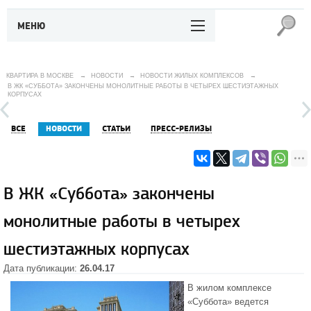
МЕНЮ
КВАРТИРА В МОСКВЕ
→
НОВОСТИ
→
НОВОСТИ ЖИЛЫХ КОМПЛЕКСОВ
→
В ЖК «СУББОТА» ЗАКОНЧЕНЫ МОНОЛИТНЫЕ РАБОТЫ В ЧЕТЫРЕХ ШЕСТИЭТАЖНЫХ
КОРПУСАХ
ВСЕ
НОВОСТИ
СТАТЬИ
ПРЕСС-РЕЛИЗЫ
В ЖК «Суббота» закончены
монолитные работы в четырех
шестиэтажных корпусах
Дата публикации:
26.04.17
В
жилом комплексе
«Суббота»
ведется