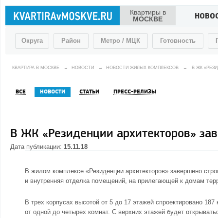
Квартиры в
НОВО
МОСКВЕ
Округа
Район
Метро / МЦК
Готовность
КВАРТИРА В МОСКВЕ
→
НОВОСТИ
→
НОВОСТИ ЖИЛЫХ КОМПЛЕКСОВ
→
В ЖК «РЕЗ
ВСЕ
НОВОСТИ
СТАТЬИ
ПРЕСС-РЕЛИЗЫ
В ЖК «Резиденции архитекторов» зав
Дата публикации:
15.11.18
В
жилом комплексе «Резиденции архитекторов»
завершено строи
и внутренняя отделка помещений, на прилегающей к домам терр
В трех корпусах высотой от 5 до 17 этажей спроектировано 187
от одной до четырех комнат. С верхних этажей будет открывать