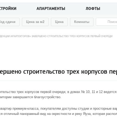
СТРОЙКИ
АПАРТАМЕНТЫ
ЛОФТЫ
Год сдачи
Цена за м2
Цена
Комнаты
ИДЕНЦИИ АРХИТЕКТОРОВ» ЗАВЕРШЕНО СТРОИТЕЛЬСТВО ТРЕХ КОРПУСОВ ПЕРВЫЙ ОЧЕРЕДИ
ершено строительство трех корпусов п
тельство трех корпусов первой очереди, в домах № 10, 11 и 12 ведетс
итории завершается благоустройство.
 квартир премиум-класса, покупателям доступны студии и просторные ва
ся отличный панорамный вид на окрестности и реку Яуза, которая распо