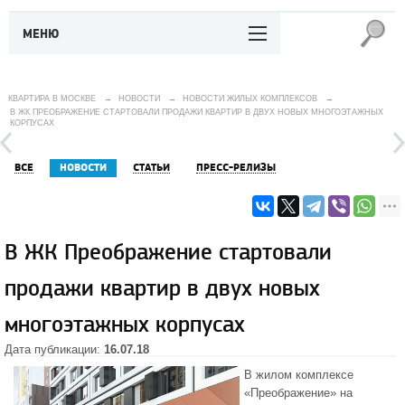
МЕНЮ
КВАРТИРА В МОСКВЕ
→
НОВОСТИ
→
НОВОСТИ ЖИЛЫХ КОМПЛЕКСОВ
→
В ЖК ПРЕОБРАЖЕНИЕ СТАРТОВАЛИ ПРОДАЖИ КВАРТИР В ДВУХ НОВЫХ МНОГОЭТАЖНЫХ
КОРПУСАХ
ВСЕ
НОВОСТИ
СТАТЬИ
ПРЕСС-РЕЛИЗЫ
В ЖК Преображение стартовали
продажи квартир в двух новых
многоэтажных корпусах
Дата публикации:
16.07.18
В
жилом комплексе
«Преображение»
на