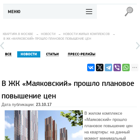
МЕНЮ
КВАРТИРА В МОСКВЕ
→
НОВОСТИ
→
НОВОСТИ ЖИЛЫХ КОМПЛЕКСОВ
→
В ЖК «МАЯКОВСКИЙ» ПРОШЛО ПЛАНОВОЕ ПОВЫШЕНИЕ ЦЕН
ВСЕ
НОВОСТИ
СТАТЬИ
ПРЕСС-РЕЛИЗЫ
В ЖК «Маяковский» прошло плановое
повышение цен
Дата публикации:
23.10.17
В
жилом комплексе
«Маяковский»
прошло
плановое повышение цен
на квартиры: на данный
момент минимальный